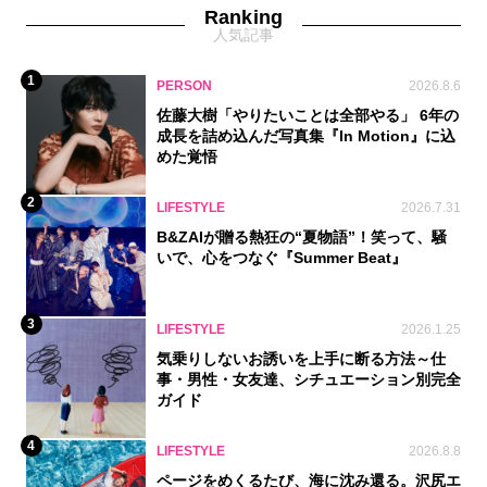
Ranking
人気記事
1
PERSON
2026.8.6
佐藤大樹「やりたいことは全部やる」 6年の
成長を詰め込んだ写真集『In Motion』に込
めた覚悟
2
LIFESTYLE
2026.7.31
B&ZAIが贈る熱狂の“夏物語”！笑って、騒
いで、心をつなぐ『Summer Beat』
3
LIFESTYLE
2026.1.25
気乗りしないお誘いを上手に断る方法～仕
事・男性・女友達、シチュエーション別完全
ガイド
4
LIFESTYLE
2026.8.8
ページをめくるたび、海に沈み還る。沢尻エ