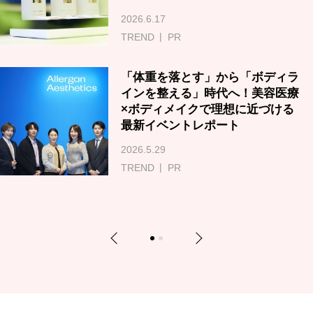
2026.6.17
TREND
PR
「体重を落とす」から「ボディラ
インを整える」時代へ！美容医療
×ボディメイクで理想に近づける
最新イベントレポート
2026.5.29
TREND
PR
Previous
Next
1
2