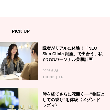
PICK UP
読者がリアルに体験！「NEO
Skin Clinic 銀座」で出合う、私
だけのパーソナル美肌計画
2026.6.28
TREND
PR
時を経てさらに花開く──‟物語と
しての香り”を体験〈メゾン ド
ラズィ〉