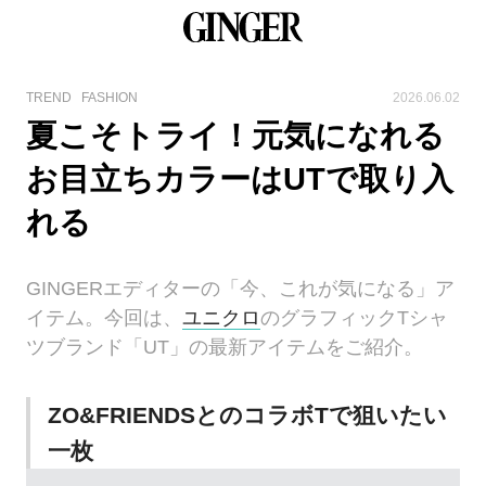
TREND
FASHION
2026.06.02
夏こそトライ！元気になれる
お目立ちカラーはUTで取り入
れる
GINGERエディターの「今、これが気になる」ア
イテム。今回は、
ユニクロ
のグラフィックTシャ
ツブランド「UT」の最新アイテムをご紹介。
ZO&FRIENDSとのコラボTで狙いたい
一枚