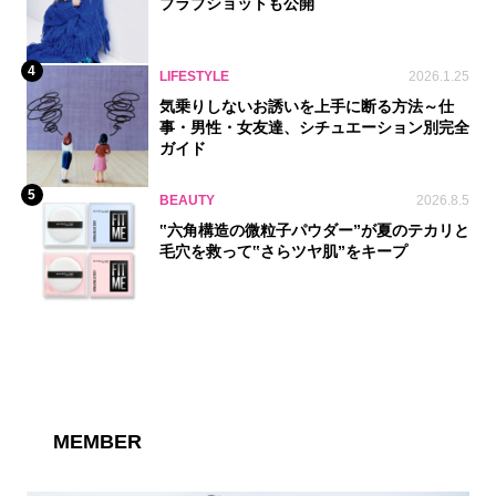
ブラブショットも公開
4
LIFESTYLE
2026.1.25
気乗りしないお誘いを上手に断る方法～仕
事・男性・女友達、シチュエーション別完全
ガイド
5
BEAUTY
2026.8.5
‟六角構造の微粒子パウダー”が夏のテカリと
毛穴を救って‟さらツヤ肌”をキープ
MEMBER