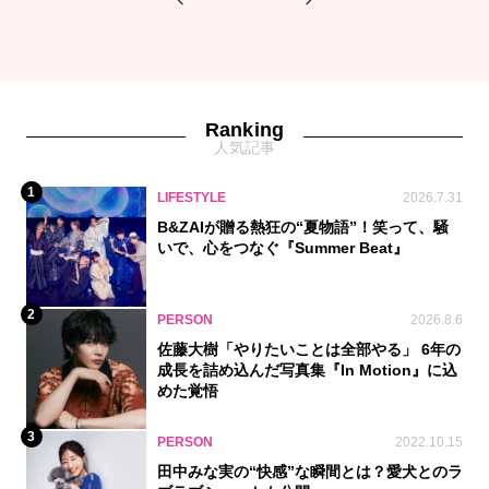
1
2
Ranking
人気記事
1
LIFESTYLE
2026.7.31
B&ZAIが贈る熱狂の“夏物語”！笑って、騒
いで、心をつなぐ『Summer Beat』
2
PERSON
2026.8.6
佐藤大樹「やりたいことは全部やる」 6年の
成長を詰め込んだ写真集『In Motion』に込
めた覚悟
3
PERSON
2022.10.15
田中みな実の“快感”な瞬間とは？愛犬とのラ