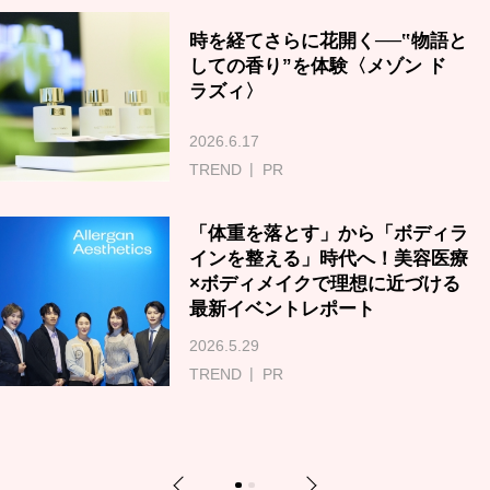
時を経てさらに花開く──‟物語と
しての香り”を体験〈メゾン ド
ラズィ〉
2026.6.17
TREND
PR
「体重を落とす」から「ボディラ
インを整える」時代へ！美容医療
×ボディメイクで理想に近づける
最新イベントレポート
2026.5.29
TREND
PR
Previous
Next