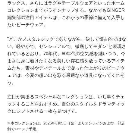
ラックス、さらにはラグやテーブルウェアといったホーム
コレクションまでがラインナップする。なかでもGINGER
編集部の注目アイテムは、これからの季節に備えて入手し
たいビーチウェア。
"どこかノスタルジックでありながら、決して懐古的ではな
い。軽やかで、センシュアルで、徹底してモダン"と表現さ
れているとおり、70年代、80年代の空気感を纏いつつ、今
まさに身に着けたくなる美しい存在感を放っているアイテ
ムたち。素材やディテールまで凝った仕上がりのビーチウ
ェアは、今夏の想い出を彩る最適な小道具になってくれそ
う。
注目が集まるスペシャルなコレクションは、いち早くチェ
ックすることをおすすめ。自分のスタイルをドラマティッ
クにシフトさせる一枚を見つけて。
※本コレクションは、2026年6月5日（金）よりオンラインおよび一部店
舗でローンチ予定。