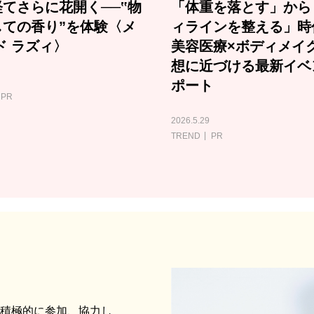
てさらに花開く──‟物
「体重を落とす」から
しての香り”を体験〈メ
ィラインを整える」時
ド ラズィ〉
美容医療×ボディメイ
想に近づける最新イベ
ポート
PR
2026.5.29
TREND
PR
に積極的に参加、協力し