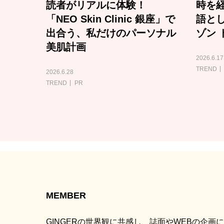
読者がリアルに体験！
時を経
「NEO Skin Clinic 銀座」で
語と
出合う、私だけのパーソナル
ゾン 
美肌計画
2026.6.17
TREND
2026.6.28
TREND
PR
MEMBER
GINGERの世界観に共感し、誌面やWEBの企画