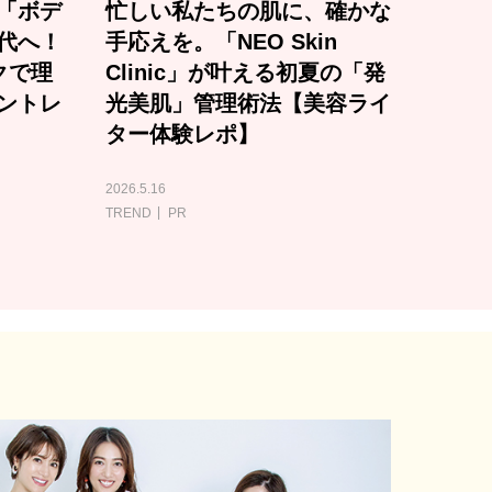
「ボデ
忙しい私たちの肌に、確かな
代へ！
手応えを。「NEO Skin
クで理
Clinic」が叶える初夏の「発
ントレ
光美肌」管理術法【美容ライ
ター体験レポ】
2026.5.16
TREND
PR