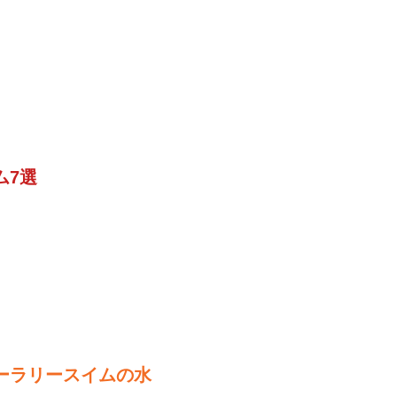
ム7選
ーラリースイムの水