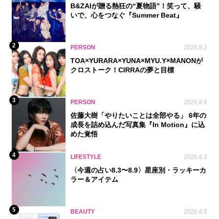
B&ZAIが贈る熱狂の“夏物語”！笑って、騒
いで、心をつなぐ『Summer Beat』
2
PERSON
2026.8.2
TOA×YURARA×YUNA×MYU.Y×MANONが
クロストーク！CIRRAの夢と目標
3
PERSON
2026.8.6
佐藤大樹「やりたいことは全部やる」 6年の
成長を詰め込んだ写真集『In Motion』に込
めた覚悟
4
LIFESTYLE
2026.8.3
〈今週の占い8.3〜8.9〉星座別・ラッキーカ
ラー＆アイテム
5
BEAUTY
2026.8.5