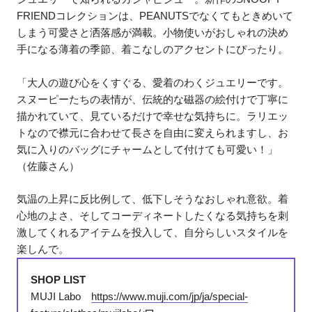
FRIENDコレクションは、PEANUTSでなくてもときめいて
しまう可愛さと洒落感が満載。小物使いがおしゃれの決め
手になる薄着の季節、着こなしのアクセントにぴったり。
「大人の遊び心をくすぐる、愛着のわくジュエリーです。
スヌーピーたちの表情が、伝統的な磁器の絵付けで丁寧に
描かれていて、見ているだけで幸せな気持ちに。ラリエッ
トなので襟元に合わせて長さを自由に変えられますし、お
気に入りのバッグにチャームとして付けても可愛い！」
（佐藤さん）
気温の上昇に反比例して、低下しそうなおしゃれ意欲。着
心地のよさ、そしてコーディネートしたくなる気持ちを刺
激してくれるアイテムを投入して、自分らしいスタイルを
楽しんで。
SHOP LIST
MUJI Labo
https://www.muji.com/jp/ja/special-