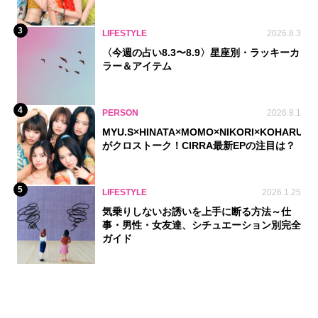
3
LIFESTYLE
2026.8.3
〈今週の占い8.3〜8.9〉星座別・ラッキーカ
ラー＆アイテム
4
PERSON
2026.8.1
MYU.S×HINATA×MOMO×NIKORI×KOHARU
がクロストーク！CIRRA最新EPの注目は？
5
LIFESTYLE
2026.1.25
気乗りしないお誘いを上手に断る方法～仕
事・男性・女友達、シチュエーション別完全
ガイド