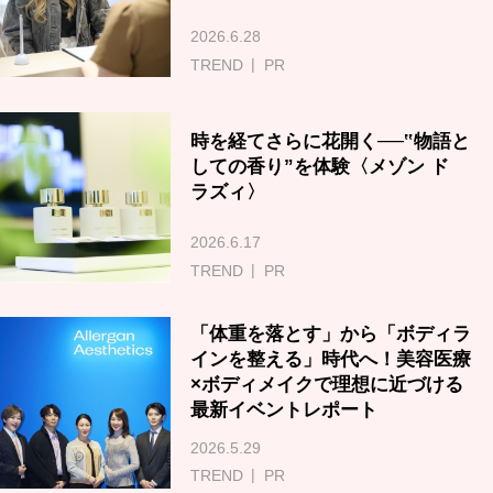
2026.6.28
TREND
PR
時を経てさらに花開く──‟物語と
しての香り”を体験〈メゾン ド
ラズィ〉
2026.6.17
TREND
PR
「体重を落とす」から「ボディラ
インを整える」時代へ！美容医療
×ボディメイクで理想に近づける
最新イベントレポート
2026.5.29
TREND
PR