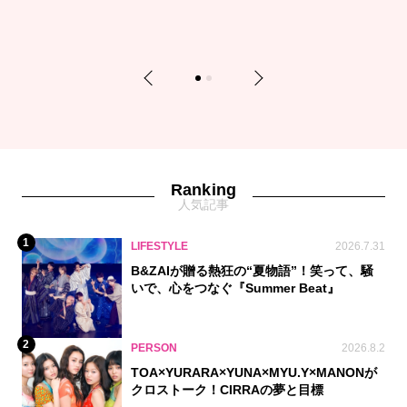
Previous
Next
1
2
Ranking
人気記事
1
LIFESTYLE
2026.7.31
B&ZAIが贈る熱狂の“夏物語”！笑って、騒
いで、心をつなぐ『Summer Beat』
2
PERSON
2026.8.2
TOA×YURARA×YUNA×MYU.Y×MANONが
クロストーク！CIRRAの夢と目標