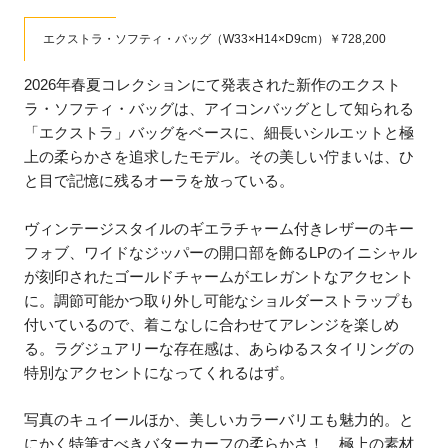
エクストラ・ソフティ・バッグ（W33×H14×D9cm）￥728,200
2026年春夏コレクションにて発表された新作のエクスト
ラ・ソフティ・バッグは、アイコンバッグとして知られる
「エクストラ」バッグをベースに、細長いシルエットと極
上の柔らかさを追求したモデル。その美しい佇まいは、ひ
と目で記憶に残るオーラを放っている。
ヴィンテージスタイルのギエラチャーム付きレザーのキー
フォブ、ワイドなジッパーの開口部を飾るLPのイニシャル
が刻印されたゴールドチャームがエレガントなアクセント
に。調節可能かつ取り外し可能なショルダーストラップも
付いているので、着こなしに合わせてアレンジを楽しめ
る。ラグジュアリーな存在感は、あらゆるスタイリングの
特別なアクセントになってくれるはず。
写真のキュイールほか、美しいカラーバリエも魅力的。と
にかく特筆すべきバターカーフの柔らかさ！ 極上の素材