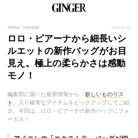
TREND
FASHION
2026.01.07
ロロ・ピアーナから細長いシ
ルエットの新作バッグがお目
見え。極上の柔らかさは感動
モノ！
編集部に届いた最新情報から「
欲しいものリス
ト
」入り確実なアイテムをピックアップしてご紹
介。今回は、ロロ・ピアーナの新作バッグにフォ
ーカス！