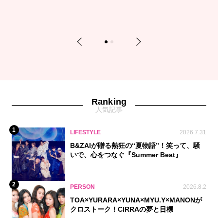
Previous
Next
1
2
Ranking
人気記事
1
LIFESTYLE
2026.7.31
B&ZAIが贈る熱狂の“夏物語”！笑って、騒
いで、心をつなぐ『Summer Beat』
2
PERSON
2026.8.2
TOA×YURARA×YUNA×MYU.Y×MANONが
クロストーク！CIRRAの夢と目標