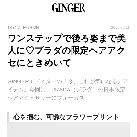
TREND
FASHION
2025.07.11
ワンステップで後ろ姿まで美
人に♡プラダの限定ヘアアク
セにときめいて
GINGERエディターの「今、これが気になる」ア
イテム。今回は、PRADA（プラダ）の日本限定
ヘアアクセサリーにフォーカス。
心を掴む、可憐なフラワープリント