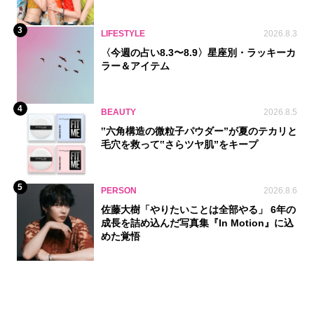
3
LIFESTYLE
2026.8.3
〈今週の占い8.3〜8.9〉星座別・ラッキーカ
ラー＆アイテム
4
BEAUTY
2026.8.5
‟六角構造の微粒子パウダー”が夏のテカリと
毛穴を救って‟さらツヤ肌”をキープ
5
PERSON
2026.8.6
佐藤大樹「やりたいことは全部やる」 6年の
成長を詰め込んだ写真集『In Motion』に込
めた覚悟