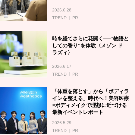
2026.6.28
TREND
PR
時を経てさらに花開く──‟物語と
しての香り”を体験〈メゾン ド
ラズィ〉
2026.6.17
TREND
PR
「体重を落とす」から「ボディラ
インを整える」時代へ！美容医療
×ボディメイクで理想に近づける
最新イベントレポート
2026.5.29
TREND
PR