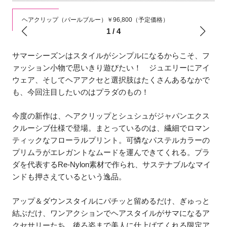
ヘアクリップ（パールブルー）￥96,800（予定価格）
1
/
4
サマーシーズンはスタイルがシンプルになるからこそ、フ
ァッション小物で思いきり遊びたい！ ジュエリーにアイ
ウェア、そしてヘアアクセと選択肢はたくさんあるなかで
も、今回注目したいのはプラダのもの！
今度の新作は、ヘアクリップとシュシュがジャパンエクス
クルーシブ仕様で登場。まとっているのは、繊細でロマン
ティックなフローラルプリント。可憐なパステルカラーの
プリムラがエレガントなムードを運んできてくれる。プラ
ダを代表するRe-Nylon素材で作られ、サステナブルなマイ
ンドも押さえているという逸品。
アップ＆ダウンスタイルにパチッと留めるだけ、ぎゅっと
結ぶだけ、ワンアクションでヘアスタイルがサマになるア
クセサリーたち。後ろ姿まで美人に仕上げてくれる限定ア