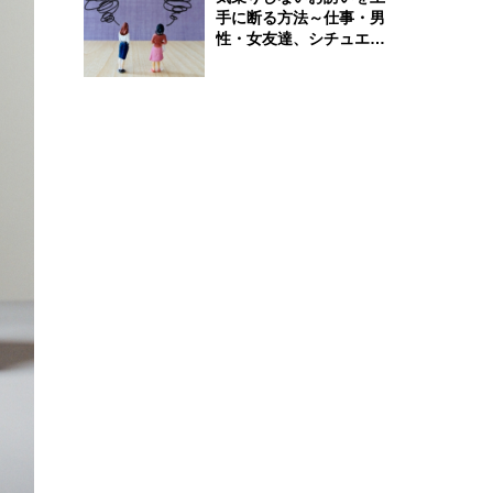
手に断る方法～仕事・男
性・女友達、シチュエー
ション別完全ガイド