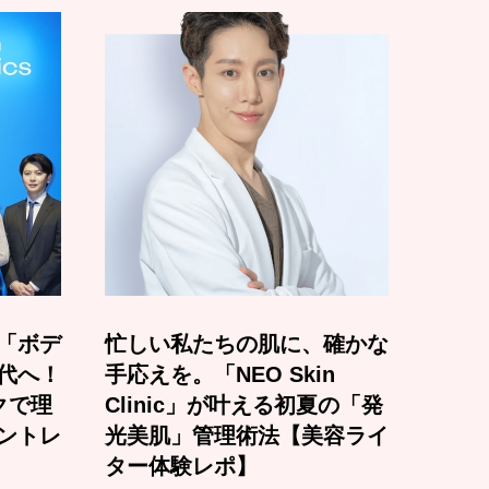
「ボデ
忙しい私たちの肌に、確かな
代へ！
手応えを。「NEO Skin
クで理
Clinic」が叶える初夏の「発
ントレ
光美肌」管理術法【美容ライ
ター体験レポ】