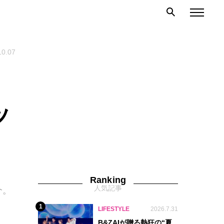
10.07
ッ
Ranking
人気記事
介。
1
LIFESTYLE
2026.7.31
B&ZAIが贈る熱狂の“夏