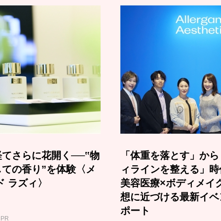
てさらに花開く──‟物
「体重を落とす」から
しての香り”を体験〈メ
ィラインを整える」時
ド ラズィ〉
美容医療×ボディメイ
想に近づける最新イベ
ポート
PR