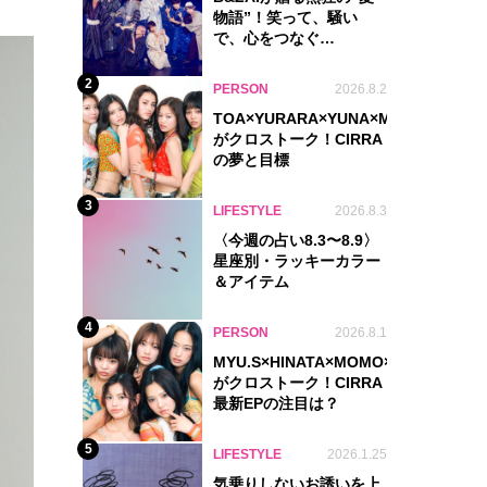
物語”！笑って、騒い
で、心をつなぐ
『Summer Beat』
2
PERSON
2026.8.2
TOA×YURARA×YUNA×MYU.Y×MANO
がクロストーク！CIRRA
の夢と目標
3
LIFESTYLE
2026.8.3
〈今週の占い8.3〜8.9〉
星座別・ラッキーカラー
＆アイテム
4
PERSON
2026.8.1
MYU.S×HINATA×MOMO×NIKORI×KO
がクロストーク！CIRRA
最新EPの注目は？
5
LIFESTYLE
2026.1.25
気乗りしないお誘いを上