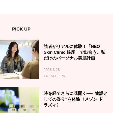
PICK UP
読者がリアルに体験！「NEO
Skin Clinic 銀座」で出合う、私
だけのパーソナル美肌計画
2026.6.28
TREND
PR
時を経てさらに花開く──‟物語と
しての香り”を体験〈メゾン ド
ラズィ〉