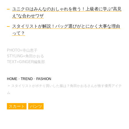
ユニクロはみんなのおしゃれを救う！上級者に学ぶ“高見
え”な合わせワザ
スタイリストが解説！バッグ選びがとにかく大事な理由
って？
PHOTO=寺山恵子
STYLING=角田かおる
TEXT=GINGER編集部
HOME
TREND
FASHION
スタイリストがポチり買いした服は？角田かおるさんが推す優秀アイテ
ム
スカート
パンツ