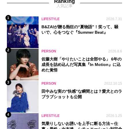
Ranking
人気記事
1
LIFESTYLE
2026.7.31
B&ZAIが贈る熱狂の“夏物語”！笑って、騒
いで、心をつなぐ『Summer Beat』
2
PERSON
2026.8.6
佐藤大樹「やりたいことは全部やる」 6年の
成長を詰め込んだ写真集『In Motion』に込
めた覚悟
3
PERSON
2022.10.15
田中みな実の“快感”な瞬間とは？愛犬とのラ
ブラブショットも公開
4
LIFESTYLE
2026.1.25
気乗りしないお誘いを上手に断る方法～仕