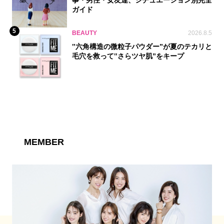
事・男性・女友達、シチュエーション別完全
ガイド
5
BEAUTY
2026.8.5
‟六角構造の微粒子パウダー”が夏のテカリと
毛穴を救って‟さらツヤ肌”をキープ
MEMBER