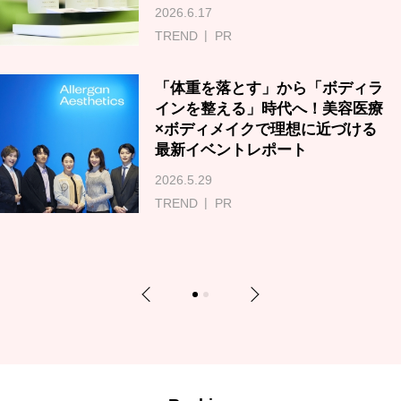
2026.6.17
TREND
PR
「体重を落とす」から「ボディラ
インを整える」時代へ！美容医療
×ボディメイクで理想に近づける
最新イベントレポート
2026.5.29
TREND
PR
Previous
Next
1
2