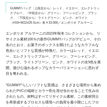
GUMMYバッグ〈上段左から〉レッド、イエロー、エレクトリッ
クブルー、〈中段左から〉グリーン、フーシャピンク、ブラッ
ク、〈下段左から〉ライトグリーン、ピンク、ホワイト
（H19×W22xD5.5cm）各￥33,000／エンポリオ アルマーニ
エンポリオ アルマーニの2023年秋冬コレクションから、リ
サイクル素材100％の新作GUMMYバッグがデビュー。その
名のとおり、お菓子のボックスを開けたようなカラフルな
色合いとソフトな質感が特徴だ。カラーはレッド、イエロ
ー、エレクトリックブルー、グリーン、フーシャピンク、
ブラック、ライトグリーン、ピンク、ホワイトの全9色を展
開。遊び心溢れるポップなカラーバリエーションに思わず
目を奪われる。
“GUMMY”らしいソフトな質感は、さまざまな場所から集め
られたPVCの端材とカラー剤を混ぜ合わせることで生み出
されたもの。材料はすべてリサイクル素材。この素材同士
を再形成するプロセスも環境への負荷を最小限にしたフロ