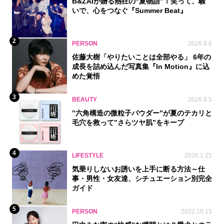
B&ZAIが贈る熱狂の“夏物語”！笑って、騒
いで、心をつなぐ『Summer Beat』
2
PERSON
2026.8.6
佐藤大樹「やりたいことは全部やる」 6年の
成長を詰め込んだ写真集『In Motion』に込
めた覚悟
3
BEAUTY
2026.8.5
‟六角構造の微粒子パウダー”が夏のテカリと
毛穴を救って‟さらツヤ肌”をキープ
4
LIFESTYLE
2026.1.25
気乗りしないお誘いを上手に断る方法～仕
事・男性・女友達、シチュエーション別完全
ガイド
5
PERSON
2022.10.15