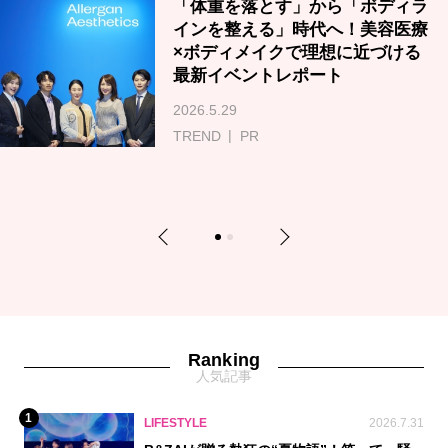
「体重を落とす」から「ボディラ
インを整える」時代へ！美容医療
×ボディメイクで理想に近づける
最新イベントレポート
2026.5.29
TREND
PR
Previous
Next
1
2
Ranking
人気記事
1
LIFESTYLE
2026.7.31