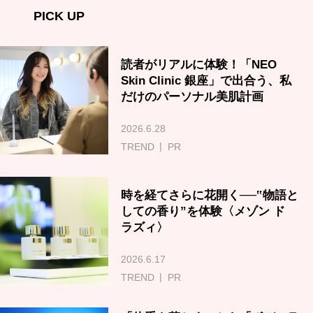
PICK UP
読者がリアルに体験！「NEO
Skin Clinic 銀座」で出合う、私
だけのパーソナル美肌計画
2026.6.28
TREND
PR
時を経てさらに花開く──‟物語と
しての香り”を体験〈メゾン ド
ラズィ〉
2026.6.17
TREND
PR