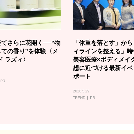
てさらに花開く──‟物
「体重を落とす」から
しての香り”を体験〈メ
ィラインを整える」時
ド ラズィ〉
美容医療×ボディメイ
想に近づける最新イベ
ポート
PR
2026.5.29
TREND
PR