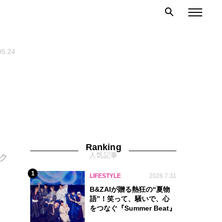
05.24
ス
Ranking
人気記事
ク
1
LIFESTYLE
2026.7.31
B&ZAIが贈る熱狂の“夏物
語”！笑って、騒いで、心
をつなぐ『Summer Beat』