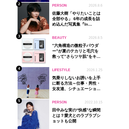
2
PERSON
2026.8.6
佐藤大樹「やりたいことは
全部やる」 6年の成長を詰
め込んだ写真集『In
Motion』に込めた覚悟
3
BEAUTY
2026.8.5
‟六角構造の微粒子パウダ
ー”が夏のテカリと毛穴を
救って‟さらツヤ肌”をキー
プ
4
LIFESTYLE
2026.1.25
気乗りしないお誘いを上手
に断る方法～仕事・男性・
女友達、シチュエーション
別完全ガイド
5
PERSON
2022.10.15
田中みな実の“快感”な瞬間
とは？愛犬とのラブラブシ
ョットも公開