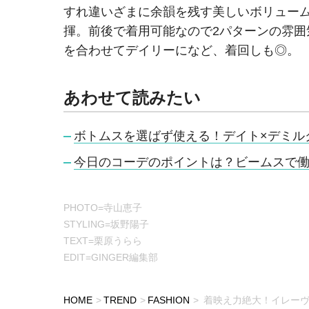
すれ違いざまに余韻を残す美しいボリュー
揮。前後で着用可能なので2パターンの雰
を合わせてデイリーになど、着回しも◎。
あわせて読みたい
ボトムスを選ばず使える！デイト×デミル
今日のコーデのポイントは？ビームスで
PHOTO=寺山恵子
STYLING=坂野陽子
TEXT=栗原うらら
EDIT=GINGER編集部
HOME
TREND
FASHION
着映え力絶大！イレーヴ