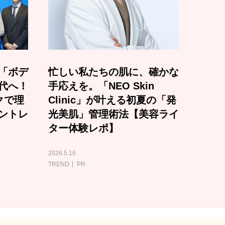
「ボデ
忙しい私たちの肌に、確かな
代へ！
手応えを。「NEO Skin
クで理
Clinic」が叶える初夏の「発
ントレ
光美肌」管理術法【美容ライ
ター体験レポ】
2026.5.16
TREND
PR