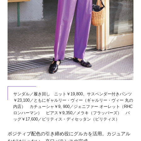
サンダル／履き回し ニット￥19,800、サスペンダー付きパンツ
￥23,100／ともにギャルリー・ヴィー（ギャルリー・ヴィー 丸の
内店） カチューシャ￥9, 900／ジェニファー オーレット（RHC
ロンハーマン） ピアス￥9,350／メラキ（フラッパーズ） バ
ッグ￥17,600／ビリティス・ディセッタン（ビリティス）
ポジティブ配色の引き締め役にグルカを活用。カジュアル