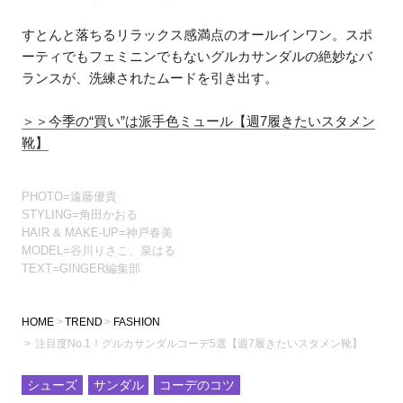
すとんと落ちるリラックス感満点のオールインワン。スポ
ーティでもフェミニンでもないグルカサンダルの絶妙なバ
ランスが、洗練されたムードを引き出す。
＞＞今季の“買い”は派手色ミュール【週7履きたいスタメン
靴】
PHOTO=遠藤優貴
STYLING=角田かおる
HAIR & MAKE-UP=神戸春美
MODEL=谷川りさこ、泉はる
TEXT=GINGER編集部
HOME
TREND
FASHION
注目度No.1！グルカサンダルコーデ5選【週7履きたいスタメン靴】
シューズ
サンダル
コーデのコツ