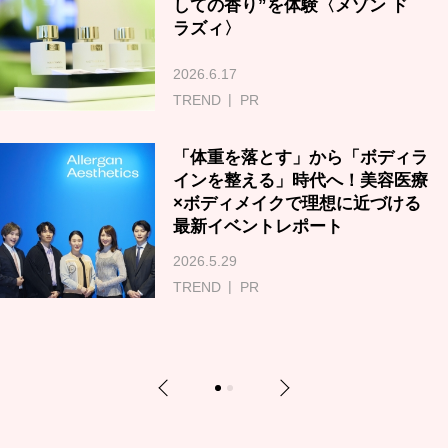
しての香り”を体験〈メゾン ド
ラズィ〉
2026.6.17
TREND
PR
「体重を落とす」から「ボディラ
インを整える」時代へ！美容医療
×ボディメイクで理想に近づける
最新イベントレポート
2026.5.29
TREND
PR
Previous
Next
1
2