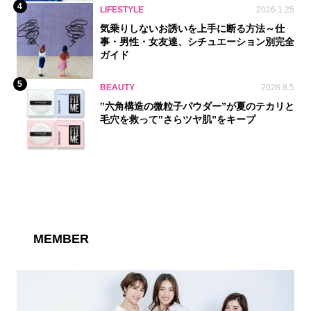
4
LIFESTYLE
2026.1.25
気乗りしないお誘いを上手に断る方法～仕
事・男性・女友達、シチュエーション別完全
ガイド
5
BEAUTY
2026.8.5
‟六角構造の微粒子パウダー”が夏のテカリと
毛穴を救って‟さらツヤ肌”をキープ
MEMBER