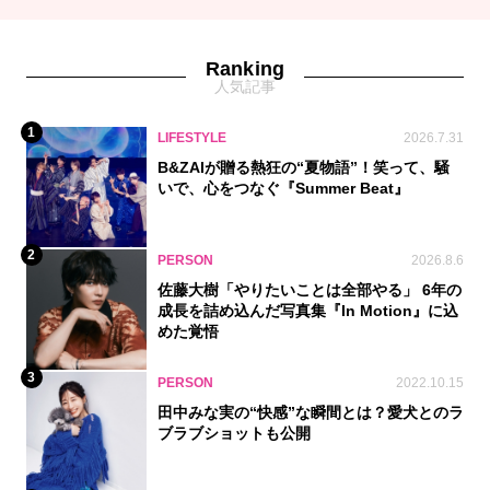
Ranking
人気記事
1
LIFESTYLE
2026.7.31
B&ZAIが贈る熱狂の“夏物語”！笑って、騒
いで、心をつなぐ『Summer Beat』
2
PERSON
2026.8.6
佐藤大樹「やりたいことは全部やる」 6年の
成長を詰め込んだ写真集『In Motion』に込
めた覚悟
3
PERSON
2022.10.15
田中みな実の“快感”な瞬間とは？愛犬とのラ
ブラブショットも公開