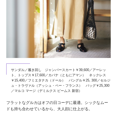
サンダル／履き回し ジャンパースカート￥39,600／アーレッ
ト、トップス￥17,600／カバナ（ともにアマン） ネックレス
￥15,400／フミエタナカ（ドール） バングル￥25, 300／セルジ
ュ・トラヴァル（アッシュ・ペー・フランス） バッグ￥25,300
／マルコ マージ（デミルクス ビームス 新宿）
フラットなグルカはオフの日コーデに最適。シックなムー
ドも持ち合わせているから、大人顔に仕上がる。