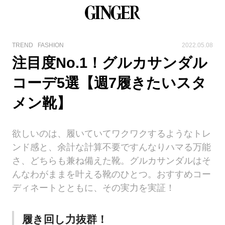
TREND
FASHION
2022.05.08
注目度No.1！グルカサンダル
コーデ5選【週7履きたいスタ
メン靴】
欲しいのは、履いていてワクワクするようなトレ
ンド感と、余計な計算不要ですんなりハマる万能
さ、どちらも兼ね備えた靴。グルカサンダルはそ
んなわがままを叶える靴のひとつ。おすすめコー
ディネートとともに、その実力を実証！
履き回し力抜群！