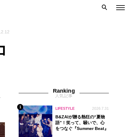
12.12
コ
Ranking
人気記事
ト
1
LIFESTYLE
2026.7.31
B&ZAIが贈る熱狂の“夏物
語”！笑って、騒いで、心
をつなぐ『Summer Beat』