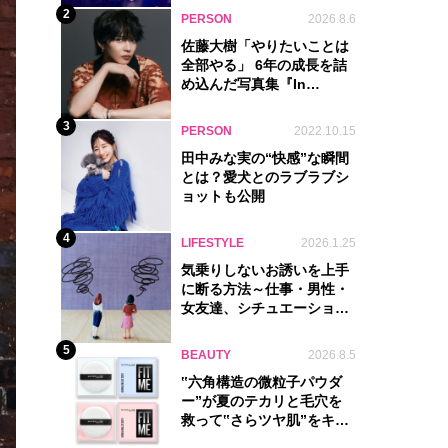
2
PERSON
2026.8.6
佐藤大樹「やりたいことは
全部やる」 6年の成長を詰
め込んだ写真集『In
Motion』に込めた覚悟
3
PERSON
2022.10.15
田中みな実の“快感”な瞬間
とは？愛犬とのラブラブシ
ョットも公開
4
LIFESTYLE
2026.1.25
気乗りしないお誘いを上手
に断る方法～仕事・男性・
女友達、シチュエーション
別完全ガイド
5
BEAUTY
2026.8.5
‟六角構造の微粒子パウダ
ー”が夏のテカリと毛穴を
救って‟さらツヤ肌”をキー
プ