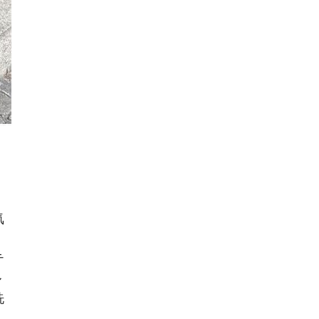
気
。
テ
ル
洗