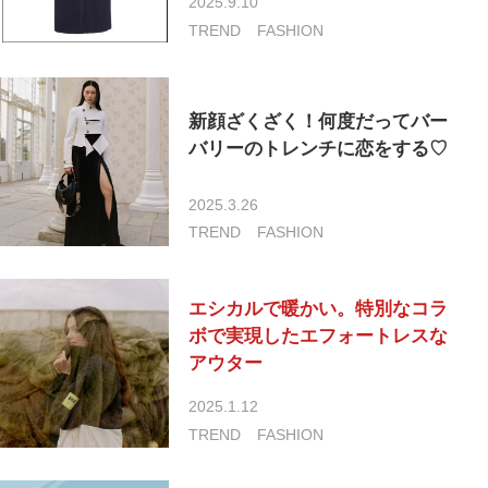
2025.9.10
TREND
FASHION
新顔ざくざく！何度だってバー
バリーのトレンチに恋をする♡
2025.3.26
TREND
FASHION
エシカルで暖かい。特別なコラ
ボで実現したエフォートレスな
アウター
2025.1.12
TREND
FASHION