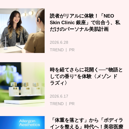
読者がリアルに体験！「NEO
Skin Clinic 銀座」で出合う、私
だけのパーソナル美肌計画
2026.6.28
TREND
PR
時を経てさらに花開く──‟物語と
しての香り”を体験〈メゾン ド
ラズィ〉
2026.6.17
TREND
PR
「体重を落とす」から「ボディラ
インを整える」時代へ！美容医療