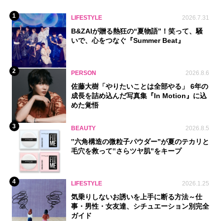
1
LIFESTYLE
2026.7.31
B&ZAIが贈る熱狂の“夏物語”！笑って、騒
いで、心をつなぐ『Summer Beat』
2
PERSON
2026.8.6
佐藤大樹「やりたいことは全部やる」 6年の
成長を詰め込んだ写真集『In Motion』に込
めた覚悟
3
BEAUTY
2026.8.5
‟六角構造の微粒子パウダー”が夏のテカリと
毛穴を救って‟さらツヤ肌”をキープ
4
LIFESTYLE
2026.1.25
気乗りしないお誘いを上手に断る方法～仕
事・男性・女友達、シチュエーション別完全
ガイド