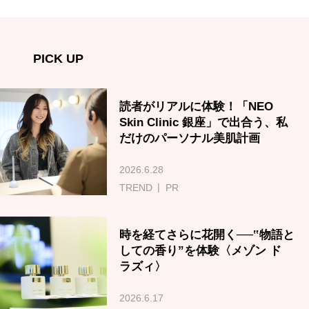
PICK UP
読者がリアルに体験！「NEO
Skin Clinic 銀座」で出合う、私
だけのパーソナル美肌計画
2026.6.28
TREND
PR
時を経てさらに花開く──‟物語と
しての香り”を体験〈メゾン ド
ラズィ〉
2026.6.17