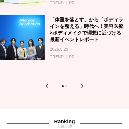
TREND
PR
「体重を落とす」から「ボディラ
インを整える」時代へ！美容医療
×ボディメイクで理想に近づける
最新イベントレポート
2026.5.29
TREND
PR
Previous
Next
1
2
Ranking
人気記事