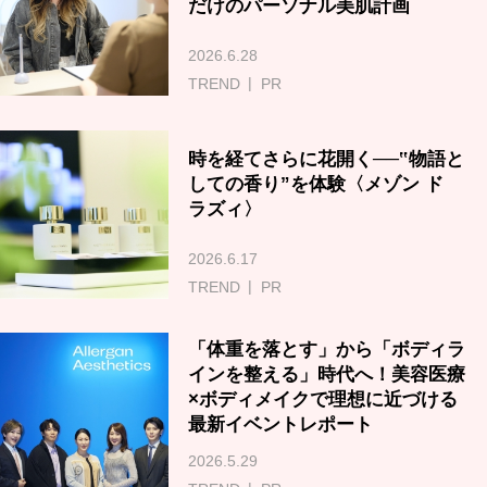
だけのパーソナル美肌計画
2026.6.28
TREND
PR
時を経てさらに花開く──‟物語と
しての香り”を体験〈メゾン ド
ラズィ〉
2026.6.17
TREND
PR
「体重を落とす」から「ボディラ
インを整える」時代へ！美容医療
×ボディメイクで理想に近づける
最新イベントレポート
2026.5.29