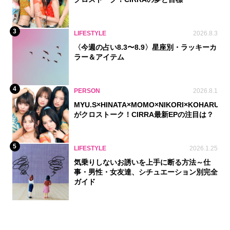
3
LIFESTYLE
2026.8.3
〈今週の占い8.3〜8.9〉星座別・ラッキーカ
ラー＆アイテム
4
PERSON
2026.8.1
MYU.S×HINATA×MOMO×NIKORI×KOHARU
がクロストーク！CIRRA最新EPの注目は？
5
LIFESTYLE
2026.1.25
気乗りしないお誘いを上手に断る方法～仕
事・男性・女友達、シチュエーション別完全
ガイド