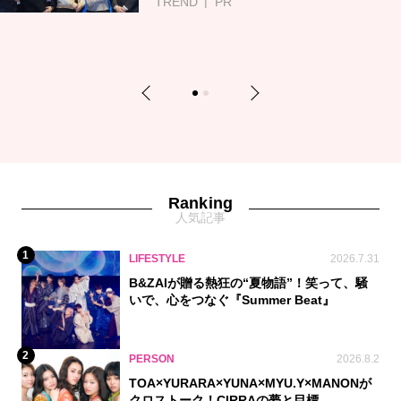
TREND
PR
Previous
Next
1
2
Ranking
人気記事
1
LIFESTYLE
2026.7.31
B&ZAIが贈る熱狂の“夏物語”！笑って、騒
いで、心をつなぐ『Summer Beat』
2
PERSON
2026.8.2
TOA×YURARA×YUNA×MYU.Y×MANONが
クロストーク！CIRRAの夢と目標