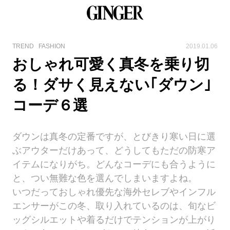
TREND
FASHION
2019.01.06
おしゃれ可愛く真冬を乗り切
る！ダサく見えない｢ダウン｣
コーデ６選
ダウンは真冬の定番ですが、とびきり寒い日に選
ぶアウターだけあって、どうしてもただの防寒ア
イテムになりがち。どんなコーデにも合うように
と、つい無難な色を選んでしまいますよね。
いつだっておしゃれ優先な海外セレブやインフル
エンサーがこの冬、取り入れているのは、旬なビ
ッグシルエットや着るだけでテンションが上がり