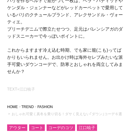
ハリを作るベルトで差がつく一枚は、ベラ・ハディッドや
ケンダル・ジェンナーなどがレッドカーペットで愛用して
いるパリのクチュールブランド、アレクサンドル・ヴォー
ティエ。
ブリーチデニムで際立たせつつ、足元はバレンシアガのダ
ッドスニーカーで今っぽいポイントに。
これからますます冷え込む時期、でも家に籠(こも)ってば
かりもいられません。お出かけ時は海外セレブみたいな派
手可愛いダウンコーデで、防寒とおしゃれを両立してみま
せんか？
TEXT=江口暁子
HOME
TREND
FASHION
おしゃれ可愛く真冬を乗り切る！ダサく見えない｢ダウン｣コーデ６選
アウター
コート
コーデのコツ
江口暁子