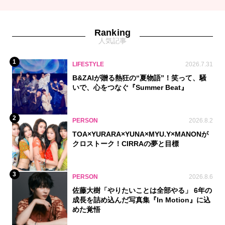
Ranking
人気記事
1
LIFESTYLE
2026.7.31
B&ZAIが贈る熱狂の“夏物語”！笑って、騒
いで、心をつなぐ『Summer Beat』
2
PERSON
2026.8.2
TOA×YURARA×YUNA×MYU.Y×MANONが
クロストーク！CIRRAの夢と目標
3
PERSON
2026.8.6
佐藤大樹「やりたいことは全部やる」 6年の
成長を詰め込んだ写真集『In Motion』に込
めた覚悟