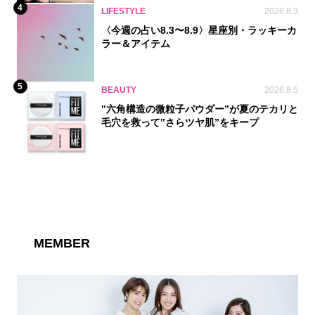
4
LIFESTYLE
2026.8.3
〈今週の占い8.3〜8.9〉星座別・ラッキーカ
ラー＆アイテム
5
BEAUTY
2026.8.5
‟六角構造の微粒子パウダー”が夏のテカリと
毛穴を救って‟さらツヤ肌”をキープ
MEMBER