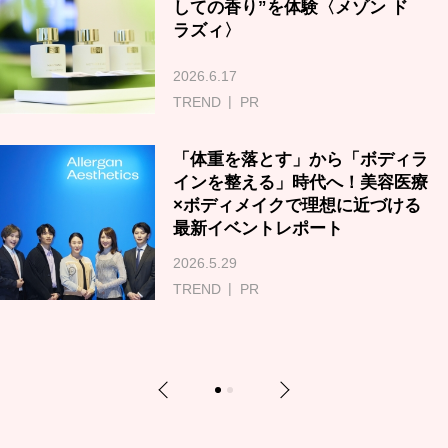
しての香り”を体験〈メゾン ド
ラズィ〉
2026.6.17
TREND
PR
「体重を落とす」から「ボディラ
インを整える」時代へ！美容医療
×ボディメイクで理想に近づける
最新イベントレポート
2026.5.29
TREND
PR
Previous
Next
1
2