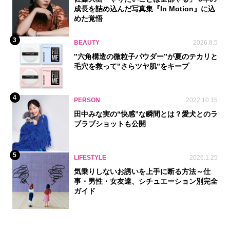
成長を詰め込んだ写真集『In Motion』に込
めた覚悟
3
BEAUTY
2026.8.5
‟六角構造の微粒子パウダー”が夏のテカリと
毛穴を救って‟さらツヤ肌”をキープ
4
PERSON
2022.10.15
田中みな実の“快感”な瞬間とは？愛犬とのラ
ブラブショットも公開
5
LIFESTYLE
2026.1.25
気乗りしないお誘いを上手に断る方法～仕
事・男性・女友達、シチュエーション別完全
ガイド