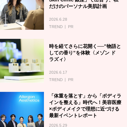
だけのパーソナル美肌計画
2026.6.28
TREND
PR
時を経てさらに花開く──‟物語と
しての香り”を体験〈メゾン ド
ラズィ〉
2026.6.17
TREND
PR
「体重を落とす」から「ボディラ
インを整える」時代へ！美容医療
×ボディメイクで理想に近づける
最新イベントレポート
2026.5.29