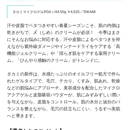
タカミマイクロゲルPGA＋HA 50g ￥4,620／TAKAMI
汗や皮脂でベタつきやすい春夏シーズンこそ、肌の内側は
乾きがちで、〆（しめ）のクリームが必須！ 今季はまさ
にそんなお悩みに対応する、汗や皮脂によるベタつきを抑
えながら紫外線ダメージやインナードライをケアする「高
機能ジェルクリーム」や「揺らぎ肌をケアする薬用クリー
ム」「ひんやり感触のクリーム」がトレンドに。
タカミの新作は、水感たっぷりのオイルフリー処方で作ら
れたゲルタイプで、毛穴、テカり、くすみ、肌あれ、乾燥
などの肌悩みにアプローチ。美容成分を配合したマイクロ
アクアゲルと皮脂吸収パウダーが、肌にみずみずしい潤い
を与えながら、皮脂をコントロール。肌の水分と油分のバ
ランスを整えながら、毛穴の目立ちにくい、うるすべ美肌
へと導きます。