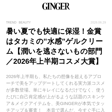
TREND
BEAUTY
2026.06.29
暑い夏でも快適に保湿！金賞
はタカミの‟水感”ゲルクリー
ム【潤いを逃さないもの部門
／2026年上半期コスメ大賞】
2026年上半期も、私たちの想像を超えるアプロ
ーチで美をアップデートしてくれる実力派コスメ
が多数登場。単にキレイになるだけでなく、使う
たびに自己肯定感が上がるような話題のスキンケ
ア＆メイクアイテムを、美GINGERが本気でタッ
チアップ＆審査！ 本音で選んだ、今すぐ手に入