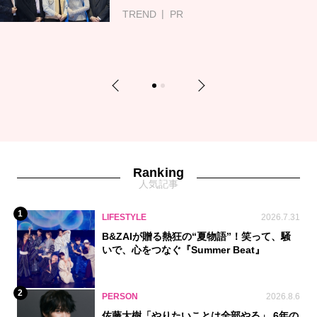
TREND
PR
Previous
Next
1
2
Ranking
人気記事
1
LIFESTYLE
2026.7.31
B&ZAIが贈る熱狂の“夏物語”！笑って、騒
いで、心をつなぐ『Summer Beat』
2
PERSON
2026.8.6
佐藤大樹「やりたいことは全部やる」 6年の