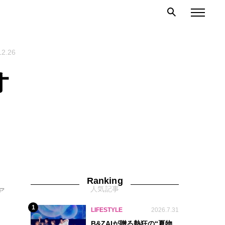
12.26
オ
ー
Ranking
人気記事
ア
1
LIFESTYLE
2026.7.31
B&ZAIが贈る熱狂の“夏物