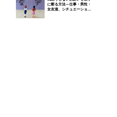
に断る方法～仕事・男性・
女友達、シチュエーション
別完全ガイド
。