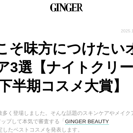
2025.
こそ味方につけたい
ア3選【ナイトクリ
年下半期コスメ大賞】
が数多く登場しました。そんな話題のスキンケアやメイク
アップして本気で審査する「
GINGER BEAUTY
定したベストコスメを発表します。