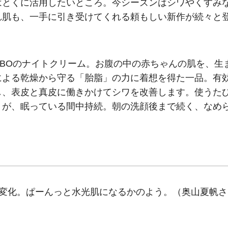
はとくに活用したいところ。今シーズンはシワやくすみ
れ肌も、一手に引き受けてくれる頼もしい新作が続々と
EBOのナイトクリーム。お腹の中の赤ちゃんの肌を、生
による乾燥から守る「胎脂」の力に着想を得た一品。有
し、表皮と真皮に働きかけてシワを改善します。使うた
リが、眠っている間中持続。朝の洗顔後まで続く、なめ
く変化。ぱーんっと水光肌になるかのよう。（奥山夏帆さ