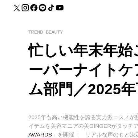
TREND
BEAUTY
忙しい年末年始
ーバーナイトケ
ム部門／2025
2025年も高い機能性を誇る実力派コスメ
イテムを美容マニアの美GINGERがタッチ
AWARDS
」を開催！ リアルな声のもと決