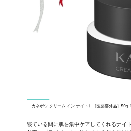
カネボウ クリーム イン ナイトⅡ［医薬部外品］50g ￥
寝ている間に肌を集中ケアしてくれるナイト