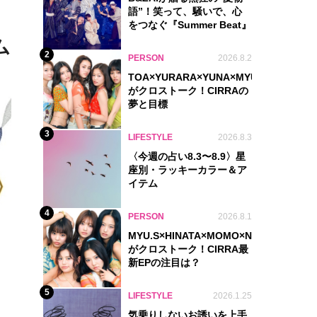
語”！笑って、騒いで、心
をつなぐ『Summer Beat』
ム
2
PERSON
2026.8.2
TOA×YURARA×YUNA×MYU.Y×MANON
がクロストーク！CIRRAの
夢と目標
3
LIFESTYLE
2026.8.3
〈今週の占い8.3〜8.9〉星
座別・ラッキーカラー＆ア
イテム
4
PERSON
2026.8.1
MYU.S×HINATA×MOMO×NIKORI×KOHA
がクロストーク！CIRRA最
新EPの注目は？
5
LIFESTYLE
2026.1.25
気乗りしないお誘いを上手