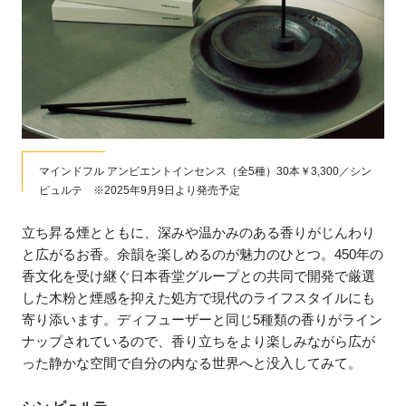
マインドフル アンビエントインセンス（全5種）30本￥3,300／シン
ピュルテ ※2025年9月9日より発売予定
立ち昇る煙とともに、深みや温かみのある香りがじんわり
と広がるお香。余韻を楽しめるのが魅力のひとつ。450年の
香文化を受け継ぐ日本香堂グループとの共同で開発で厳選
した木粉と煙感を抑えた処方で現代のライフスタイルにも
寄り添います。ディフューザーと同じ5種類の香りがライン
ナップされているので、香り立ちをより楽しみながら広が
った静かな空間で自分の内なる世界へと没入してみて。