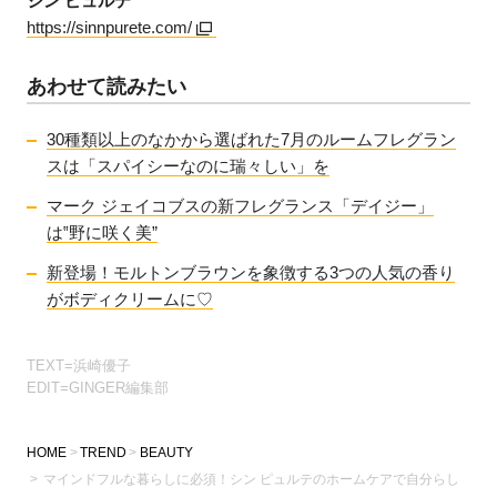
シン ピュルテ
https://sinnpurete.com/
あわせて読みたい
30種類以上のなかから選ばれた7月のルームフレグラン
スは「スパイシーなのに瑞々しい」を
マーク ジェイコブスの新フレグランス「デイジー」
は‟野に咲く美”
新登場！モルトンブラウンを象徴する3つの人気の香り
がボディクリームに♡
TEXT=浜崎優子
EDIT=GINGER編集部
HOME
TREND
BEAUTY
マインドフルな暮らしに必須！シン ピュルテのホームケアで自分らし