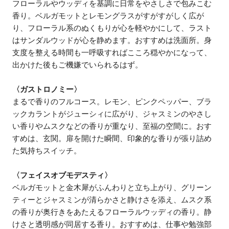
フローラルやウッディを基調に日常をやさしさで包みこむ
香り。ベルガモットとレモングラスがすがすがしく広が
り、フローラル系のぬくもりが心を軽やかにして、ラスト
はサンダルウッドが心を静めます。おすすめは洗面所。身
支度を整える時間も一呼吸すればこころ穏やかになって、
出かけた後もご機嫌でいられるはず。
〈ガストロノミー〉
まるで香りのフルコース。レモン、ピンクペッパー、ブラ
ックカラントがジューシィに広がり、ジャスミンのやさし
い香りやムスクなどの香りが重なり、至福の空間に。おす
すめは、玄関。扉を開けた瞬間、印象的な香りが張り詰め
た気持ちスイッチ。
〈フェイスオブモデスティ〉
ベルガモットと金木犀がふんわりと立ち上がり、グリーン
ティーとジャスミンが清らかさと静けさを添え、ムスク系
の香りが奥行きをあたえるフローラルウッディの香り。静
けさと透明感が同居する香り。おすすめは、仕事や勉強部