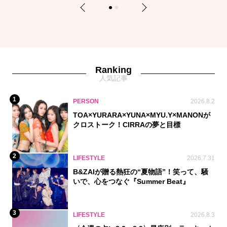
Previous
Next
1
2
Ranking
人気記事
1
PERSON
2026.8.2
TOA×YURARA×YUNA×MYU.Y×MANONが
クロストーク！CIRRAの夢と目標
2
LIFESTYLE
2026.7.31
B&ZAIが贈る熱狂の“夏物語”！笑って、騒
いで、心をつなぐ『Summer Beat』
3
LIFESTYLE
2026.8.3