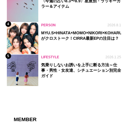
〈今週の占い8.3〜8.9〉星座別・ラッキーカ
ラー＆アイテム
4
PERSON
2026.8.1
MYU.S×HINATA×MOMO×NIKORI×KOHARU
がクロストーク！CIRRA最新EPの注目は？
5
LIFESTYLE
2026.1.25
気乗りしないお誘いを上手に断る方法～仕
事・男性・女友達、シチュエーション別完全
ガイド
MEMBER