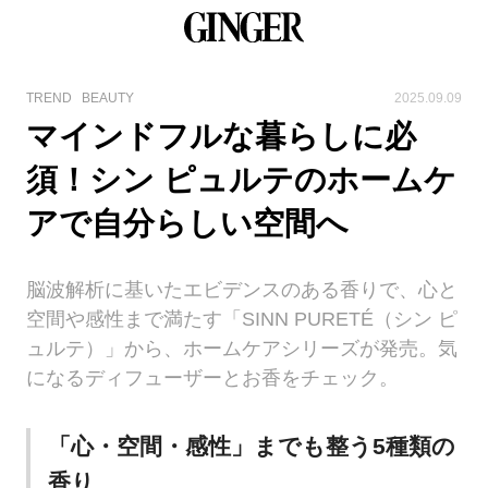
TREND
BEAUTY
2025.09.09
マインドフルな暮らしに必
須！シン ピュルテのホームケ
アで自分らしい空間へ
脳波解析に基いたエビデンスのある香りで、心と
空間や感性まで満たす「SINN PURETÉ（シン ピ
ュルテ）」から、ホームケアシリーズが発売。気
になるディフューザーとお香をチェック。
「心・空間・感性」までも整う5種類の
香り