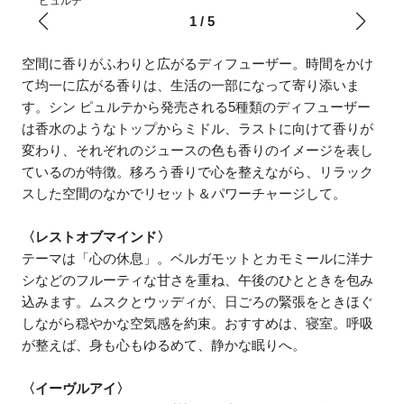
ピュルテ
1
/
5
空間に香りがふわりと広がるディフューザー。時間をかけ
て均一に広がる香りは、生活の一部になって寄り添いま
す。シン ピュルテから発売される5種類のディフューザー
は香水のようなトップからミドル、ラストに向けて香りが
変わり、それぞれのジュースの色も香りのイメージを表し
ているのが特徴。移ろう香りで心を整えながら、リラック
スした空間のなかでリセット＆パワーチャージして。
〈レストオブマインド〉
テーマは「心の休息」。ベルガモットとカモミールに洋ナ
シなどのフルーティな甘さを重ね、午後のひとときを包み
込みます。ムスクとウッディが、日ごろの緊張をときほぐ
しながら穏やかな空気感を約束。おすすめは、寝室。呼吸
が整えば、身も心もゆるめて、静かな眠りへ。
〈イーヴルアイ〉