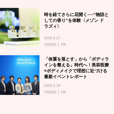
時を経てさらに花開く──‟物語と
しての香り”を体験〈メゾン ド
ラズィ〉
2026.6.17
TREND
PR
「体重を落とす」から「ボディラ
インを整える」時代へ！美容医療
×ボディメイクで理想に近づける
最新イベントレポート
2026.5.29
TREND
PR