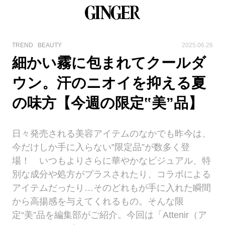
TREND
BEAUTY
2025.06.26
細かい霧に包まれてクールダ
ウン。汗のニオイを抑える夏
の味方【今週の限定‟美”品】
日々発売される美容アイテムのなかでも昨今は、
今だけしか手に入らない‟限定品”が数多く登
場！ いつもよりさらに華やかなビジュアル、特
別な成分や処方がプラスされたり、コラボによる
アイテムだったり…そのどれもが手に入れた瞬間
から高揚感を与えてくれるもの。そんな限
定“美”品を編集部がご紹介。今回は「Attenir（ア