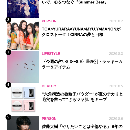
いで、心をつなぐ『Summer Beat』
2
PERSON
2026.8.2
TOA×YURARA×YUNA×MYU.Y×MANONが
クロストーク！CIRRAの夢と目標
3
LIFESTYLE
2026.8.3
〈今週の占い8.3〜8.9〉星座別・ラッキーカ
ラー＆アイテム
4
BEAUTY
2026.8.5
‟六角構造の微粒子パウダー”が夏のテカリと
毛穴を救って‟さらツヤ肌”をキープ
5
PERSON
2026.8.6
佐藤大樹「やりたいことは全部やる」 6年の