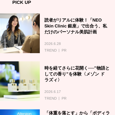
PICK UP
読者がリアルに体験！「NEO
Skin Clinic 銀座」で出合う、私
だけのパーソナル美肌計画
2026.6.28
TREND
PR
時を経てさらに花開く──‟物語と
しての香り”を体験〈メゾン ド
ラズィ〉
2026.6.17
TREND
PR
「体重を落とす」から「ボディラ