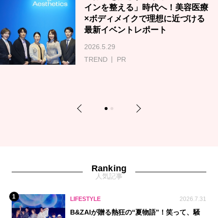
インを整える」時代へ！美容医療
×ボディメイクで理想に近づける
最新イベントレポート
2026.5.29
TREND
PR
Previous
Next
1
2
Ranking
人気記事
1
LIFESTYLE
2026.7.31
B&ZAIが贈る熱狂の“夏物語”！笑って、騒