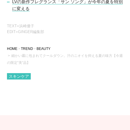
LVの新作フレグランス「サン ソング」が今年の夏を特別
に変える
TEXT=浜崎優子
EDIT=GINGER編集部
HOME
TREND
BEAUTY
細かい霧に包まれてクールダウン。汗のニオイを抑える夏の味方【今週
の限定‟美”品】
スキンケア