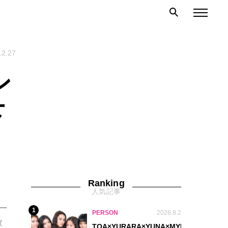
12.27
ン
下
Ranking
人気記事
ー
1
PERSON
2026.8.2
放
TOA×YURARA×YUNA×MYU.Y×MANON