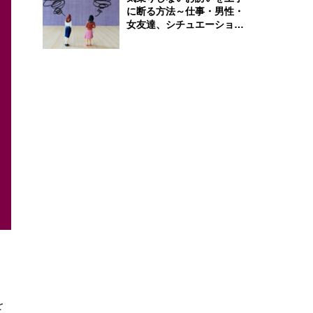
に断る方法～仕事・男性・
女友達、シチュエーション
別完全ガイド
を