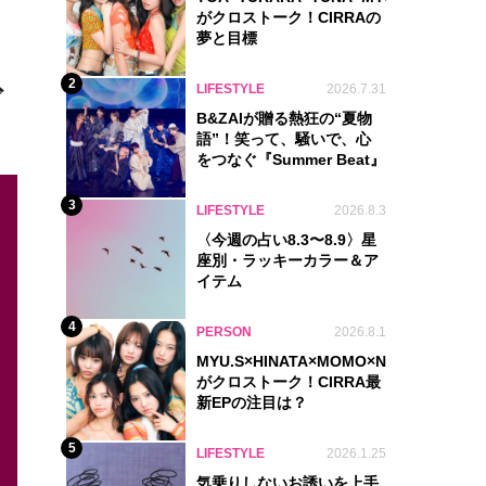
がクロストーク！CIRRAの
夢と目標
2
LIFESTYLE
2026.7.31
ズ
B&ZAIが贈る熱狂の“夏物
語”！笑って、騒いで、心
をつなぐ『Summer Beat』
3
LIFESTYLE
2026.8.3
〈今週の占い8.3〜8.9〉星
座別・ラッキーカラー＆ア
イテム
4
PERSON
2026.8.1
MYU.S×HINATA×MOMO×NIKORI×KOHA
がクロストーク！CIRRA最
新EPの注目は？
5
LIFESTYLE
2026.1.25
気乗りしないお誘いを上手