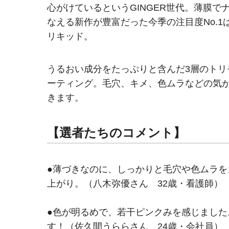
心がけているというGINGER世代。薄膜
なえる新作が豊富だった今季の注目度No.
リキッド。
うるおい成分をたっぷりと含んだ3層のト
ーティング。毛穴、キメ、色ムラなどの気
きます。
【選者たちのコメント】
●薄づきなのに、しっかりと毛穴や色ムラ
上がり。（八木弥優さん 32歳・看護師）
●色が明るめで、若干ピンクみを感じまし
す！（佐久間うららさん 24歳・会社員）