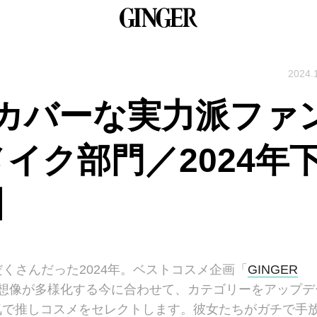
2024.
カバーな実力派ファ
イク部門／2024年
】
くさんだった2024年。ベストコスメ企画「
GINGER
想像が多様化する今に合わせて、カテゴリーをアップデ
本気で推しコスメをセレクトします。彼女たちがガチで手