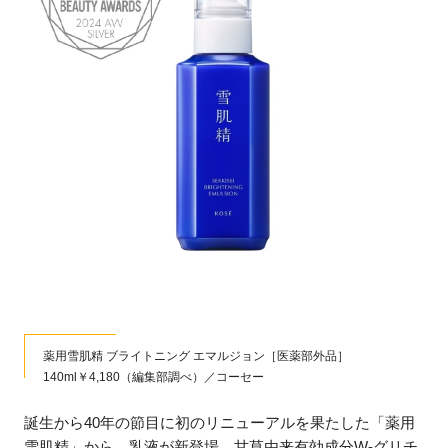
薬用雪肌精 ブライトニング エマルジョン［医薬部外品］
140ml￥4,180（編集部調べ）／コーセー
誕生から40年の節目に初のリニューアルを果たした「薬用
雪肌精」から、乳液が新登場。甘草由来有効成分W-グリチ