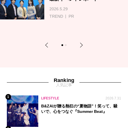
2026.5.29
TREND
PR
Previous
Next
1
2
Ranking
人気記事
1
LIFESTYLE
2026.7.31
B&ZAIが贈る熱狂の“夏物語”！笑って、騒
いで、心をつなぐ『Summer Beat』