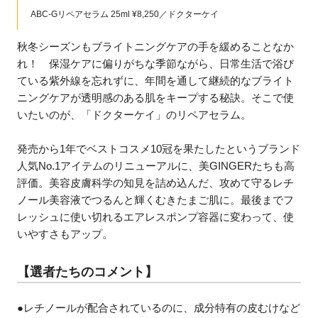
ABC-Gリペアセラム 25ml ¥8,250／ドクターケイ
秋冬シーズンもブライトニングケアの手を緩めることなか
れ！ 保湿ケアに偏りがちな季節ながら、日常生活で浴び
ている紫外線を忘れずに、年間を通して継続的なブライト
ニングケアが透明感のある肌をキープする秘訣。そこで使
いたいのが、「ドクターケイ」のリペアセラム。
発売から1年でベストコスメ10冠を果たしたというブランド
人気No.1アイテムのリニューアルに、美GINGERたちも高
評価。美容皮膚科学の知見を詰め込んだ、攻めて守るレチ
ノール美容液でつるんと輝くむきたまご肌に。最後までフ
レッシュに使い切れるエアレスポンプ容器に変わって、使
いやすさもアップ。
【選者たちのコメント】
●レチノールが配合されているのに、成分特有の皮むけなど