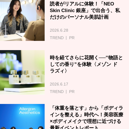
読者がリアルに体験！「NEO
Skin Clinic 銀座」で出合う、私
だけのパーソナル美肌計画
2026.6.28
TREND
PR
時を経てさらに花開く──‟物語と
しての香り”を体験〈メゾン ド
ラズィ〉
2026.6.17
TREND
PR
「体重を落とす」から「ボディラ
インを整える」時代へ！美容医療
×ボディメイクで理想に近づける
最新イベントレポート