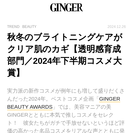
TREND
BEAUTY
2024.12.26
秋冬のブライトニングケアが
クリア肌のカギ【透明感育成
部門／2024年下半期コスメ大
賞】
実力派の新作コスメが例年にも増して盛りだくさ
んだった2024年。ベストコスメ企画「
GINGER
BEAUTY AWARDS
」では、美容マニアの美
GINGERとともに本気で推しコスメをセレク
ト！ 彼女たちがガチで手放せないというほど評
価の高かった名品コスメをリアルな声とともに発