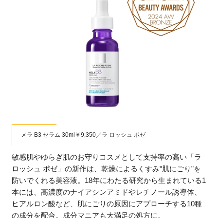
メラ B3 セラム 30ml￥9,350／ラ ロッシュ ポゼ
敏感肌やゆらぎ肌のお守りコスメとして支持率の高い「ラ
ロッシュ ポゼ」の新作は、乾燥によるくすみ‟肌にごり”を
防いでくれる美容液。18年にわたる研究から生まれている1
本には、高濃度のナイアシンアミドやレチノール誘導体、
ヒアルロン酸など、肌にごりの原因にアプローチする10種
の成分を配合。成分マニアも大満足の処方に。