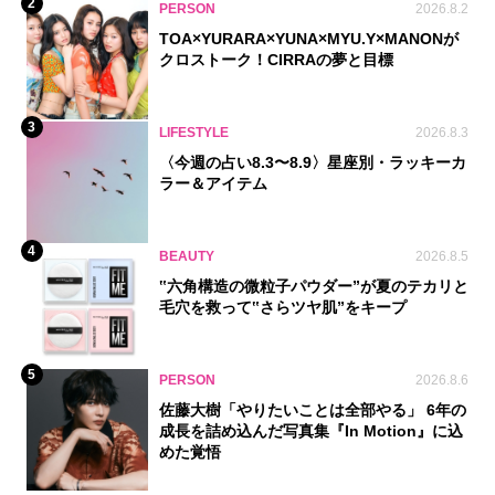
2
PERSON
2026.8.2
TOA×YURARA×YUNA×MYU.Y×MANONが
クロストーク！CIRRAの夢と目標
3
LIFESTYLE
2026.8.3
〈今週の占い8.3〜8.9〉星座別・ラッキーカ
ラー＆アイテム
4
BEAUTY
2026.8.5
‟六角構造の微粒子パウダー”が夏のテカリと
毛穴を救って‟さらツヤ肌”をキープ
5
PERSON
2026.8.6
佐藤大樹「やりたいことは全部やる」 6年の
成長を詰め込んだ写真集『In Motion』に込
めた覚悟