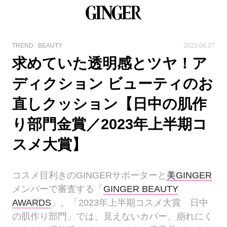
TREND
BEAUTY
2023.06.27
求めていた透明感とツヤ！ア
ディクション ビューティのお
直しクッション【日中の肌作
り部門金賞／2023年上半期コ
スメ大賞】
コスメ目利きのGINGERサポーターと
美GINGER
メンバーで審査する「
GINGER BEAUTY
AWARDS
」。「2023年上半期コスメ大賞 日中
の肌作り部門」では、見えないカバー、崩れにく