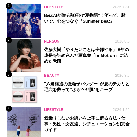
1
LIFESTYLE
2026.7.31
B&ZAIが贈る熱狂の“夏物語”！笑って、騒
いで、心をつなぐ『Summer Beat』
2
PERSON
2026.8.6
佐藤大樹「やりたいことは全部やる」 6年の
成長を詰め込んだ写真集『In Motion』に込
めた覚悟
3
BEAUTY
2026.8.5
‟六角構造の微粒子パウダー”が夏のテカリと
毛穴を救って‟さらツヤ肌”をキープ
4
LIFESTYLE
2026.1.25
気乗りしないお誘いを上手に断る方法～仕
事・男性・女友達、シチュエーション別完全
ガイド