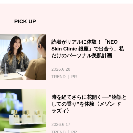
PICK UP
読者がリアルに体験！「NEO
Skin Clinic 銀座」で出合う、私
だけのパーソナル美肌計画
2026.6.28
TREND
PR
時を経てさらに花開く──‟物語と
しての香り”を体験〈メゾン ド
ラズィ〉
2026.6.17
TREND
PR