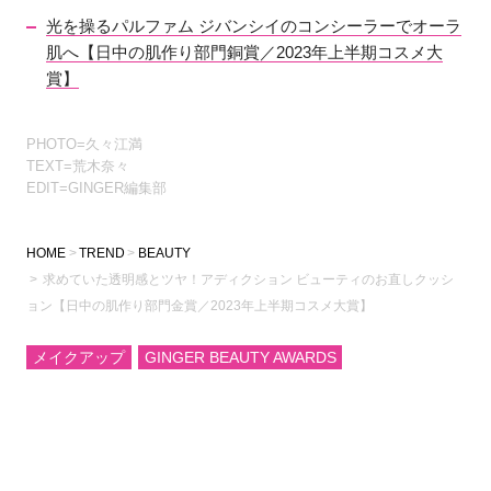
光を操るパルファム ジバンシイのコンシーラーでオーラ
肌へ【日中の肌作り部門銅賞／2023年上半期コスメ大
賞】
PHOTO=久々江満
TEXT=荒木奈々
EDIT=GINGER編集部
HOME
TREND
BEAUTY
求めていた透明感とツヤ！アディクション ビューティのお直しクッシ
ョン【日中の肌作り部門金賞／2023年上半期コスメ大賞】
メイクアップ
GINGER BEAUTY AWARDS