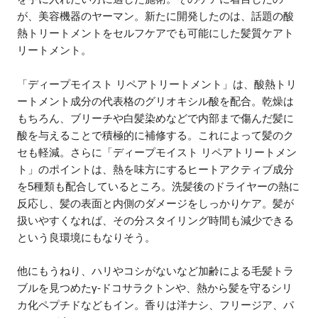
が、美容機器のヤーマン。新たに開発したのは、話題の酸
熱トリートメントをセルフケアでも可能にした髪質ケアト
リートメント。
「ディープモイスト リペアトリートメント」は、酸熱トリ
ートメント成分の代表格のグリオキシル酸を配合。乾燥は
もちろん、ブリーチや白髪染めなどで内部まで傷んだ髪に
酸を与えることで積極的に補修する。これによって髪のク
セも軽減。さらに「ディープモイスト リペアトリートメン
ト」のポイントは、熱を味方にするヒートアクティブ成分
を5種類も配合しているところ。洗髪後のドライヤーの熱に
反応し、髪の表面と内側のダメージをしっかりケア。髪が
扱いやすくなれば、その分スタイリング時間も減少できる
という良環境にもなりそう。
他にもうねり、ハリやコシがないなど加齢による毛髪トラ
ブルを見つめたγ-ドコサラクトンや、熱から髪を守るシリ
カ化ペプチドなどもイン。香りは洋ナシ、フリージア、パ