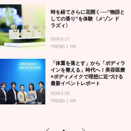
時を経てさらに花開く──‟物語と
しての香り”を体験〈メゾン ド
ラズィ〉
2026.6.17
TREND
PR
「体重を落とす」から「ボディラ
インを整える」時代へ！美容医療
×ボディメイクで理想に近づける
最新イベントレポート
2026.5.29
TREND
PR
Previous
Next