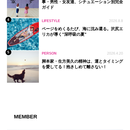
事・男性・女友達、シチュエーション別完全
ガイド
4
LIFESTYLE
2026.8.8
ページをめくるたび、海に沈み還る。沢尻エ
リカが導く‟深呼吸の夏”
5
PERSON
2026.4.20
脚本家・生方美久の精神は、運とタイミング
を愛してる！抱きしめて離さない！
MEMBER