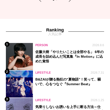
1
2
Ranking
人気記事
1
PERSON
2026.8.6
佐藤大樹「やりたいことは全部やる」 6年の
成長を詰め込んだ写真集『In Motion』に込
めた覚悟
2
LIFESTYLE
2026.7.31
B&ZAIが贈る熱狂の“夏物語”！笑って、騒
いで、心をつなぐ『Summer Beat』
3
LIFESTYLE
2026.1.25
気乗りしないお誘いを上手に断る方法～仕