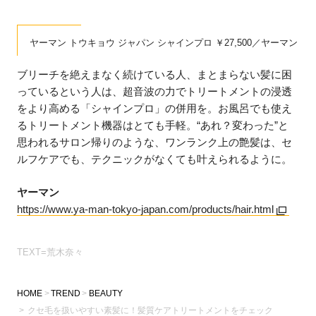
ヤーマン トウキョウ ジャパン シャインプロ ￥27,500／ヤーマン
ブリーチを絶えまなく続けている人、まとまらない髪に困
っているという人は、超音波の力でトリートメントの浸透
をより高める「シャインプロ」の併用を。お風呂でも使え
るトリートメント機器はとても手軽。“あれ？変わった”と
思われるサロン帰りのような、ワンランク上の艶髪は、セ
ルフケアでも、テクニックがなくても叶えられるように。
ヤーマン
https://www.ya-man-tokyo-japan.com/products/hair.html
TEXT=荒木奈々
HOME
TREND
BEAUTY
クセ毛を扱いやすい素髪に！髪質ケアトリートメントをチェック