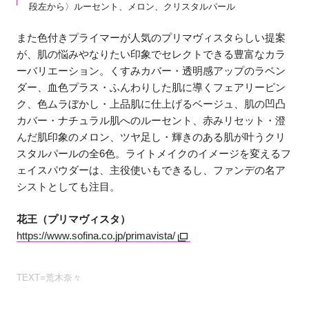
段左から〉ルーセント、メロン、クリスタルパール
また色付きプライマーが人気のプリマヴィスタらしい提案
が、肌の悩みやなりたい印象でセレクトできる豊富なカラ
ーバリエーション。くすみカバー・透明感アップのラベン
ダー、血色プラス・ふんわりした肌に導くフェアリーピン
ク、色ムラぼかし・上品肌に仕上げるベージュ、肌の凹凸
カバー・ナチュラル肌へのルーセント、赤みリセット・澄
んだ肌印象のメロン、ツヤ足し・輝きのある肌が叶うクリ
スタルパールの全6色。ライトメイクのイメージを変えるフ
ェイスパウダーは、主役使いもできるし、ファンデの名ア
シストとしても注目。
花王（プリマヴィスタ）
https://www.sofina.co.jp/primavista/
TEXT=荒木奈々