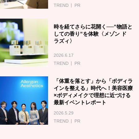
TREND
PR
時を経てさらに花開く──‟物語と
しての香り”を体験〈メゾン ド
ラズィ〉
2026.6.17
TREND
PR
「体重を落とす」から「ボディラ
インを整える」時代へ！美容医療
×ボディメイクで理想に近づける
最新イベントレポート
2026.5.29
TREND
PR