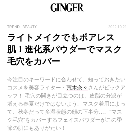
TREND
BEAUTY
2022.10.21
ライトメイクでもポアレス
肌！進化系パウダーでマスク
毛穴をカバー
今注目のキーワードに合わせて、知っておきたい
コスメを美容ライター・
荒木奈々
さんがピックア
ップ！ 毛穴の開きが目立つのは、皮脂の分泌が
増える春夏だけではないよう。マスク着用によっ
て、秋冬だって多湿状態の顔の下半分…。“マス
ク毛穴”をカバーするフェイスパウダーがこの季
節の肌にもありがたい！