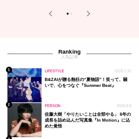
Previous
Next
1
2
Ranking
人気記事
1
LIFESTYLE
2026.7.31
B&ZAIが贈る熱狂の“夏物語”！笑って、騒
いで、心をつなぐ『Summer Beat』
2
PERSON
2026.8.6
佐藤大樹「やりたいことは全部やる」 6年の
成長を詰め込んだ写真集『In Motion』に込
めた覚悟