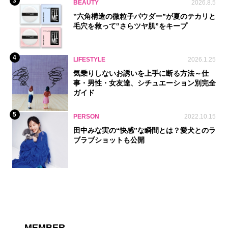
3
BEAUTY
2026.8.5
‟六角構造の微粒子パウダー”が夏のテカリと
毛穴を救って‟さらツヤ肌”をキープ
4
LIFESTYLE
2026.1.25
気乗りしないお誘いを上手に断る方法～仕
事・男性・女友達、シチュエーション別完全
ガイド
5
PERSON
2022.10.15
田中みな実の“快感”な瞬間とは？愛犬とのラ
ブラブショットも公開
MEMBER