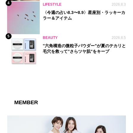
4
LIFESTYLE
2026.8.3
〈今週の占い8.3〜8.9〉星座別・ラッキーカ
ラー＆アイテム
5
BEAUTY
2026.8.5
‟六角構造の微粒子パウダー”が夏のテカリと
毛穴を救って‟さらツヤ肌”をキープ
MEMBER