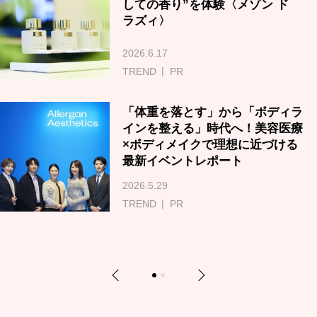
しての香り”を体験〈メゾン ド
ラズィ〉
2026.6.17
TREND
PR
「体重を落とす」から「ボディラ
インを整える」時代へ！美容医療
×ボディメイクで理想に近づける
最新イベントレポート
2026.5.29
TREND
PR
Previous
Next
1
2