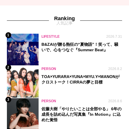
Ranking
人気記事
1
LIFESTYLE
2026.7.31
B&ZAIが贈る熱狂の“夏物語”！笑って、騒
いで、心をつなぐ『Summer Beat』
2
PERSON
2026.8.2
TOA×YURARA×YUNA×MYU.Y×MANONが
クロストーク！CIRRAの夢と目標
3
PERSON
2026.8.6
佐藤大樹「やりたいことは全部やる」 6年の
成長を詰め込んだ写真集『In Motion』に込
めた覚悟