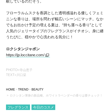
献しているのだそう。
フローラルムスクを香調とした透明感溢れる優しくフェミ
ニンな香りは、場所を問わず幅広いシーンにマッチ。なか
でもお出かけ予定の増える夏は、“持ち運べる香り”として
人気のジェリータイプのフレグランスがイチオシ。身に纏
うたびに、穏やかで心洗われる気分に！
ロクシタンジャポン
https://jp.loccitane.com/
PHOTO=寺山恵子
TEXT=川口栞
HOME
TREND
BEAUTY
ロクシタン渾身の新品種。ホワイトラベンダーの香りは要チェック！
フレグランス
今日のコスメ