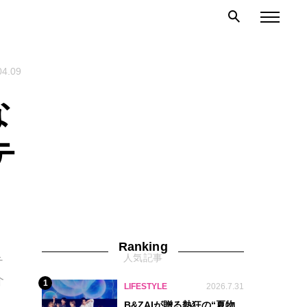
04.09
な
テ
Ranking
人気記事
テ
介
1
LIFESTYLE
2026.7.31
B&ZAIが贈る熱狂の“夏物