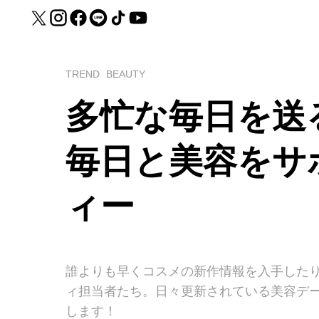
TREND
BEAUTY
多忙な毎日を送
毎日と美容をサ
ィー
誰よりも早くコスメの新作情報を入手したり
ィ担当者たち。日々更新されている美容デ
します！