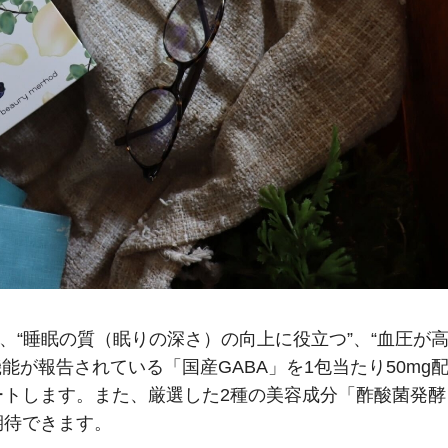
ン）」は、“睡眠の質（眠りの深さ）の向上に役立つ”、“血圧が
能が報告されている「国産GABA」を1包当たり50mg
ートします。また、厳選した2種の美容成分「酢酸菌発酵
期待できます。