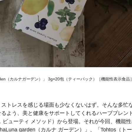
garden（カルナガーデン）」 3g×20包（ティーパック）［機能性表示食品
。ストレスを感じる場面も少なくないはず。そんな多忙
せるよう、美と健康をサポートしてくれるハーブブレン
イベックス ビューティ メソッド）から登場。それが今回、機能
na garden（カルナ ガーデン）」、「Tohtos（トー