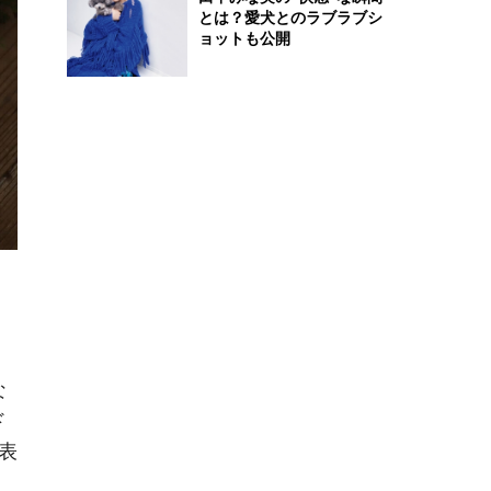
とは？愛犬とのラブラブシ
ョットも公開
］
な
ド
性表