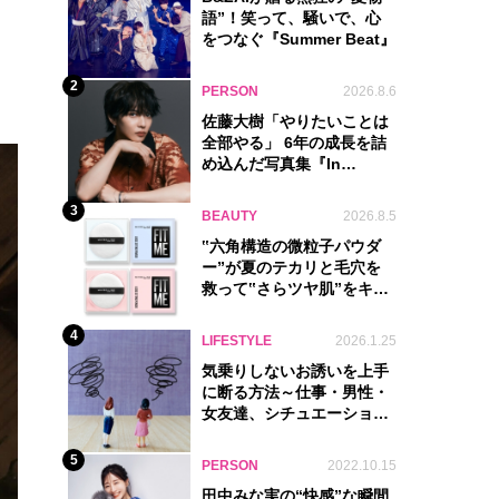
語”！笑って、騒いで、心
をつなぐ『Summer Beat』
2
PERSON
2026.8.6
佐藤大樹「やりたいことは
全部やる」 6年の成長を詰
め込んだ写真集『In
Motion』に込めた覚悟
3
BEAUTY
2026.8.5
‟六角構造の微粒子パウダ
ー”が夏のテカリと毛穴を
救って‟さらツヤ肌”をキー
プ
4
LIFESTYLE
2026.1.25
気乗りしないお誘いを上手
に断る方法～仕事・男性・
女友達、シチュエーション
別完全ガイド
5
PERSON
2022.10.15
田中みな実の“快感”な瞬間