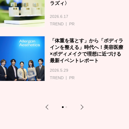
ラズィ〉
2026.6.17
TREND
PR
「体重を落とす」から「ボディラ
インを整える」時代へ！美容医療
×ボディメイクで理想に近づける
最新イベントレポート
2026.5.29
TREND
PR
Previous
Next
1
2