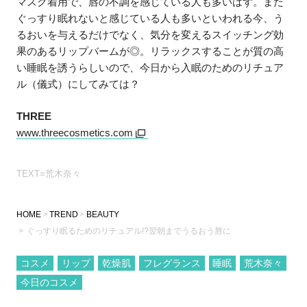
マスク着用で、唇の不調を感じている人も多いはず。また
ぐっすり眠れないと感じている人も多いといわれる今、う
るおいを与えるだけでなく、気分を変えるスイッチング効
果のあるリップバームが◎。リラックスすることが質の高
い睡眠を誘うらしいので、今日から入眠のためのリチュア
ル（儀式）にしてみては？
THREE
www.threecosmetics.com
TEXT=荒木奈々
HOME
TREND
BEAUTY
ぐっすり眠るためのリチュアル!?翌朝までうるおう唇に
コスメ
リップ
乾燥肌
フレグランス
睡眠
荒木奈々
今日のコスメ