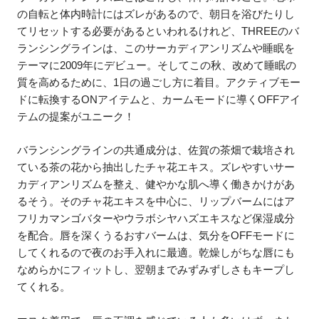
の自転と体内時計にはズレがあるので、朝日を浴びたりし
てリセットする必要があるといわれるけれど、THREEのバ
ランシングラインは、このサーカディアンリズムや睡眠を
テーマに2009年にデビュー。そしてこの秋、改めて睡眠の
質を高めるために、1日の過ごし方に着目。アクティブモー
ドに転換するONアイテムと、カームモードに導くOFFアイ
テムの提案がユニーク！
バランシングラインの共通成分は、佐賀の茶畑で栽培され
ている茶の花から抽出したチャ花エキス。ズレやすいサー
カディアンリズムを整え、健やかな肌へ導く働きかけがあ
るそう。そのチャ花エキスを中心に、リップバームにはア
フリカマンゴバターやウラボシヤハズエキスなど保湿成分
を配合。唇を深くうるおすバームは、気分をOFFモードに
してくれるので夜のお手入れに最適。乾燥しがちな唇にも
なめらかにフィットし、翌朝までみずみずしさもキープし
てくれる。