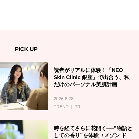
PICK UP
読者がリアルに体験！「NEO
Skin Clinic 銀座」で出合う、私
だけのパーソナル美肌計画
2026.6.28
TREND
PR
時を経てさらに花開く──‟物語と
しての香り”を体験〈メゾン ド