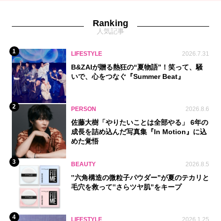
Ranking
人気記事
1
LIFESTYLE
2026.7.31
B&ZAIが贈る熱狂の“夏物語”！笑って、騒
いで、心をつなぐ『Summer Beat』
2
PERSON
2026.8.6
佐藤大樹「やりたいことは全部やる」 6年の
成長を詰め込んだ写真集『In Motion』に込
めた覚悟
3
BEAUTY
2026.8.5
‟六角構造の微粒子パウダー”が夏のテカリと
毛穴を救って‟さらツヤ肌”をキープ
4
LIFESTYLE
2026.1.25