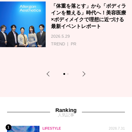
「体重を落とす」から「ボディラ
インを整える」時代へ！美容医療
×ボディメイクで理想に近づける
最新イベントレポート
2026.5.29
TREND
PR
Previous
Next
1
2
Ranking
人気記事
1
LIFESTYLE
2026.7.31