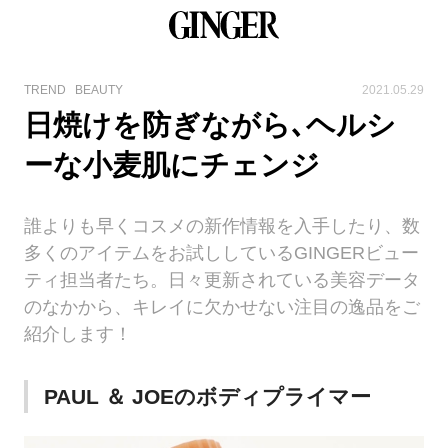
TREND
BEAUTY
2021.05.29
日焼けを防ぎながら､ヘルシ
ーな小麦肌にチェンジ
誰よりも早くコスメの新作情報を入手したり、数
多くのアイテムをお試ししているGINGERビュー
ティ担当者たち。日々更新されている美容データ
のなかから、キレイに欠かせない注目の逸品をご
紹介します！
PAUL ＆ JOEのボディプライマー