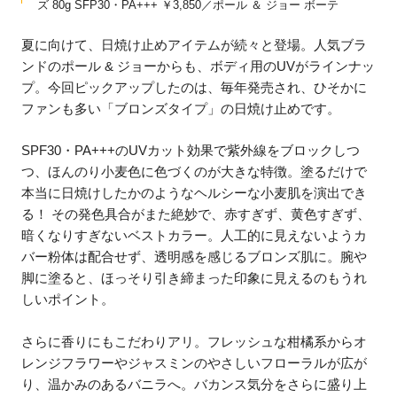
ズ 80g SFP30・PA+++ ￥3,850／ポール ＆ ジョー ボーテ
夏に向けて、日焼け止めアイテムが続々と登場。人気ブラ
ンドのポール & ジョーからも、ボディ用のUVがラインナッ
プ。今回ピックアップしたのは、毎年発売され、ひそかに
ファンも多い「ブロンズタイプ」の日焼け止めです。
SPF30・PA+++のUVカット効果で紫外線をブロックしつ
つ、ほんのり小麦色に色づくのが大きな特徴。塗るだけで
本当に日焼けしたかのようなヘルシーな小麦肌を演出でき
る！ その発色具合がまた絶妙で、赤すぎず、黄色すぎず、
暗くなりすぎないベストカラー。人工的に見えないようカ
バー粉体は配合せず、透明感を感じるブロンズ肌に。腕や
脚に塗ると、ほっそり引き締まった印象に見えるのもうれ
しいポイント。
さらに香りにもこだわりアリ。フレッシュな柑橘系からオ
レンジフラワーやジャスミンのやさしいフローラルが広が
り、温かみのあるバニラへ。バカンス気分をさらに盛り上