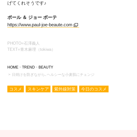
げてくれそうです♪
ポール ＆ ジョー ボーテ
https://www.paul-joe-beaute.com
PHOTO=石澤義人
TEXT=青木麻理（tokiwa）
HOME
TREND
BEAUTY
日焼けを防ぎながら､ヘルシーな小麦肌にチェンジ
コスメ
スキンケア
紫外線対策
今日のコスメ