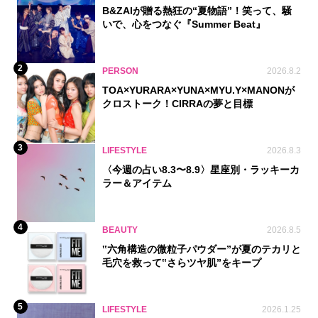
B&ZAIが贈る熱狂の“夏物語”！笑って、騒
いで、心をつなぐ『Summer Beat』
2
PERSON
2026.8.2
TOA×YURARA×YUNA×MYU.Y×MANONが
クロストーク！CIRRAの夢と目標
3
LIFESTYLE
2026.8.3
〈今週の占い8.3〜8.9〉星座別・ラッキーカ
ラー＆アイテム
4
BEAUTY
2026.8.5
‟六角構造の微粒子パウダー”が夏のテカリと
毛穴を救って‟さらツヤ肌”をキープ
5
LIFESTYLE
2026.1.25