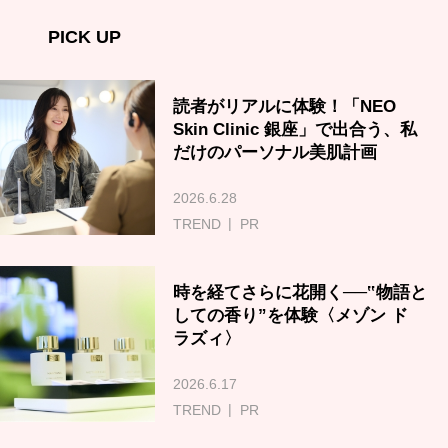
PICK UP
読者がリアルに体験！「NEO
Skin Clinic 銀座」で出合う、私
だけのパーソナル美肌計画
2026.6.28
TREND
PR
時を経てさらに花開く──‟物語と
しての香り”を体験〈メゾン ド
ラズィ〉
2026.6.17
TREND
PR