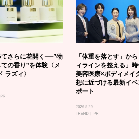
てさらに花開く──‟物
「体重を落とす」から
しての香り”を体験〈メ
ィラインを整える」時
ド ラズィ〉
美容医療×ボディメイ
想に近づける最新イベ
ポート
PR
2026.5.29
TREND
PR