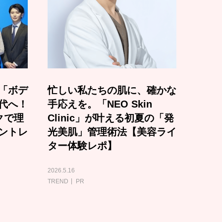
「ボデ
忙しい私たちの肌に、確かな
代へ！
手応えを。「NEO Skin
クで理
Clinic」が叶える初夏の「発
ントレ
光美肌」管理術法【美容ライ
ター体験レポ】
2026.5.16
TREND
PR