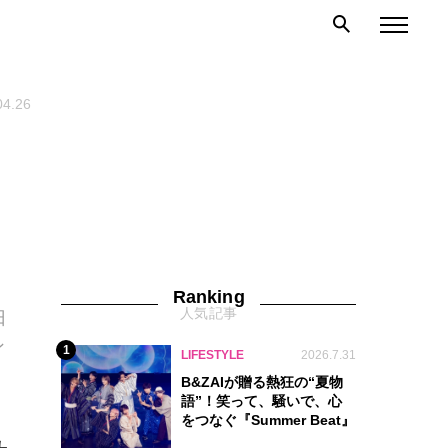
04.26
Ranking
人気記事
日
ン
1
LIFESTYLE
2026.7.31
B&ZAIが贈る熱狂の“夏物
語”！笑って、騒いで、心
をつなぐ『Summer Beat』