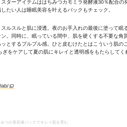
スターアイテムははちみつカモミラ発酵液30％配合の
指したい人は睡眠美容を叶えるパックもチェック。
、スルスルと肌に浸透。夜のお手入れの最後に塗って眠
オン。同時に、眠っている間中、肌を硬くする不要な角
ハッとするプルプル感。ひと皮むけたとはこういう肌の
らぎをケアして夏の肌にキレイと透明感をもたらしてく
lab/
ちみつの美容液パックでキレイ肌を育む