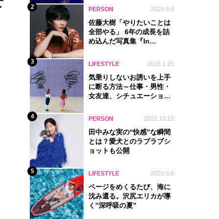
せ
2
PERSON
2026.8.6
佐藤大樹「やりたいことは
全部やる」 6年の成長を詰
め込んだ写真集『In
Motion』に込めた覚悟
3
LIFESTYLE
2026.1.25
気乗りしないお誘いを上手
に断る方法～仕事・男性・
女友達、シチュエーション
別完全ガイド
4
PERSON
2022.10.15
田中みな実の“快感”な瞬間
とは？愛犬とのラブラブシ
ョットも公開
5
LIFESTYLE
2026.8.8
ページをめくるたび、海に
沈み還る。沢尻エリカが導
く‟深呼吸の夏”