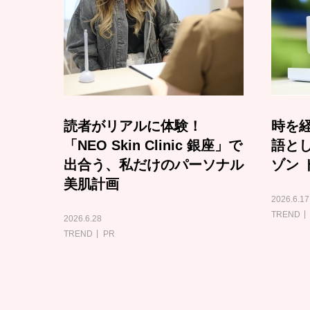
読者がリアルに体験！
時を経
「NEO Skin Clinic 銀座」で
語と
出合う、私だけのパーソナル
ゾン 
美肌計画
2026.6.17
TREND
2026.6.28
TREND
PR