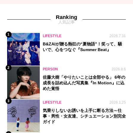
Ranking
人気記事
1
LIFESTYLE
2026.7.31
B&ZAIが贈る熱狂の“夏物語”！笑って、騒
いで、心をつなぐ『Summer Beat』
2
PERSON
2026.8.6
佐藤大樹「やりたいことは全部やる」 6年の
成長を詰め込んだ写真集『In Motion』に込
めた覚悟
3
LIFESTYLE
2026.1.25
気乗りしないお誘いを上手に断る方法～仕
事・男性・女友達、シチュエーション別完全
ガイド