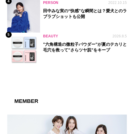
4
PERSON
2022.10.15
田中みな実の“快感”な瞬間とは？愛犬とのラ
ブラブショットも公開
5
BEAUTY
2026.8.5
‟六角構造の微粒子パウダー”が夏のテカリと
毛穴を救って‟さらツヤ肌”をキープ
MEMBER