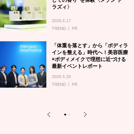
しての香り”を体験〈メゾン ド
ラズィ〉
2026.6.17
TREND
PR
「体重を落とす」から「ボディラ
インを整える」時代へ！美容医療
×ボディメイクで理想に近づける
最新イベントレポート
2026.5.29
TREND
PR
Previous
Next
1
2