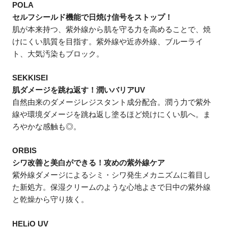
POLA
セルフシールド機能で日焼け信号をストップ！
肌が本来持つ、紫外線から肌を守る力を高めることで、焼
けにくい肌質を目指す。紫外線や近赤外線、ブルーライ
ト、大気汚染もブロック。
SEKKISEI
肌ダメージを跳ね返す！潤いバリアUV
自然由来のダメージレジスタント成分配合。潤う力で紫外
線や環境ダメージを跳ね返し塗るほど焼けにくい肌へ。ま
ろやかな感触も◎。
ORBIS
シワ改善と美白ができる！攻めの紫外線ケア
紫外線ダメージによるシミ・シワ発生メカニズムに着目し
た新処方。保湿クリームのような心地よさで日中の紫外線
と乾燥から守り抜く。
HELiO UV