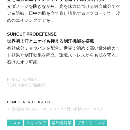
光ダメージを防ぎながら、光を味方につける独自成分でケ
ア＆防御。日中の肌を立て直し強化するアプローチで、攻
めのエイジングケアを。
SUNCUT PRODEFENSE
世界初！汗とニオイも抑える制汗機能を搭載
有効成分ミョウバンを配合。世界で初めて高い紫外線カッ
ト効果と制汗効果を両立。環境ストレスからも肌を守る。
石けんオフ可能。
PHOTO=石澤義人
TEXT=GINGER編集部
HOME
TREND
BEAUTY
透明肌を守り抜く！マルチタスクで賢い最新UVケアコスメ
コスメ
スキンケア
紫外線対策
ブライトニング