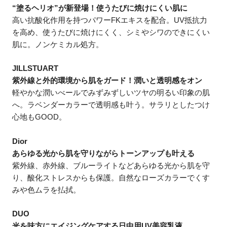
“塗るヘリオ”が新登場！使うたびに焼けにくい肌に
高い抗酸化作用を持つパワーFKエキスを配合。UV抵抗力
を高め、使うたびに焼けにくく、シミやシワのできにくい
肌に。ノンケミカル処方。
JILLSTUART
紫外線と外的環境から肌をガード！潤いと透明感をオン
軽やかな潤いべールでみずみずしいツヤの明るい印象の肌
へ。ラベンダーカラーで透明感も叶う。サラリとしたつけ
心地もGOOD。
Dior
あらゆる光から肌を守りながらトーンアップも叶える
紫外線、赤外線、ブルーライトなどあらゆる光から肌を守
り、酸化ストレスからも保護。自然なローズカラーでくす
みや色ムラを払拭。
DUO
光を味方にエイジングケアする日中用UV美容乳液