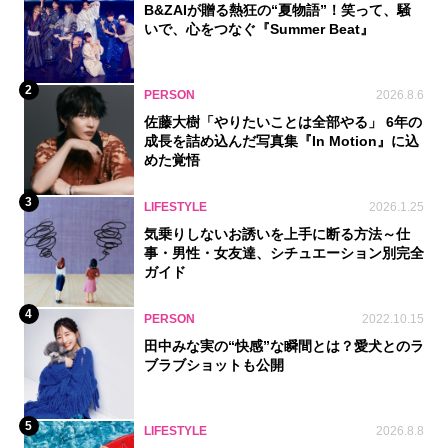
B&ZAIが贈る熱狂の“夏物語”！笑って、騒
いで、心をつなぐ『Summer Beat』
2
PERSON
2026.8.6
佐藤大樹「やりたいことは全部やる」 6年の
成長を詰め込んだ写真集『In Motion』に込
めた覚悟
3
LIFESTYLE
2026.1.25
気乗りしないお誘いを上手に断る方法～仕
事・男性・女友達、シチュエーション別完全
ガイド
4
PERSON
2022.10.15
田中みな実の“快感”な瞬間とは？愛犬とのラ
ブラブショットも公開
5
LIFESTYLE
2026.8.8