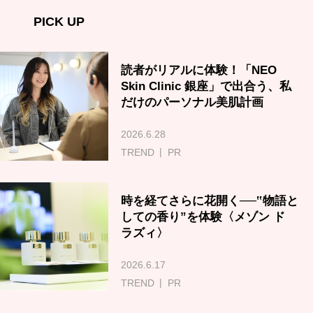
PICK UP
読者がリアルに体験！「NEO
Skin Clinic 銀座」で出合う、私
だけのパーソナル美肌計画
2026.6.28
TREND
PR
時を経てさらに花開く──‟物語と
しての香り”を体験〈メゾン ド
ラズィ〉
2026.6.17
TREND
PR