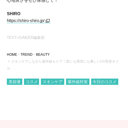
心地良さをぜひ体感して！
SHIRO
https://shiro-shiro.jp/
TEXT=GINGER編集部
HOME
TREND
BEAUTY
スキンケアしながら紫外線もケア！肌にも環境にも優しいUV美容オイ
ル
美容液
コスメ
スキンケア
紫外線対策
今日のコスメ