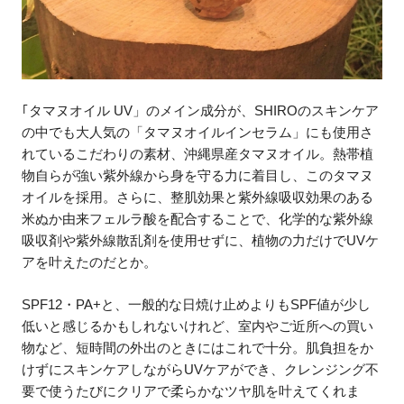
｢タマヌオイル UV」のメイン成分が、SHIROのスキンケア
の中でも大人気の「タマヌオイルインセラム」にも使用さ
れているこだわりの素材、沖縄県産タマヌオイル。熱帯植
物自らが強い紫外線から身を守る力に着目し、このタマヌ
オイルを採用。さらに、整肌効果と紫外線吸収効果のある
米ぬか由来フェルラ酸を配合することで、化学的な紫外線
吸収剤や紫外線散乱剤を使用せずに、植物の力だけでUVケ
アを叶えたのだとか。
SPF12・PA+と、一般的な日焼け止めよりもSPF値が少し
低いと感じるかもしれないけれど、室内やご近所への買い
物など、短時間の外出のときにはこれで十分。肌負担をか
けずにスキンケアしながらUVケアができ、クレンジング不
要で使うたびにクリアで柔らかなツヤ肌を叶えてくれま