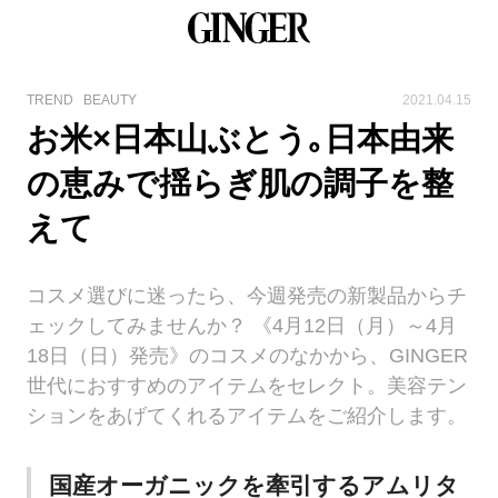
TREND
BEAUTY
2021.04.15
お米×日本山ぶとう｡日本由来
の恵みで揺らぎ肌の調子を整
えて
コスメ選びに迷ったら、今週発売の新製品からチ
ェックしてみませんか？ 《4月12日（月）～4月
18日（日）発売》のコスメのなかから、GINGER
世代におすすめのアイテムをセレクト。美容テン
ションをあげてくれるアイテムをご紹介します。
国産オーガニックを牽引するアムリタ