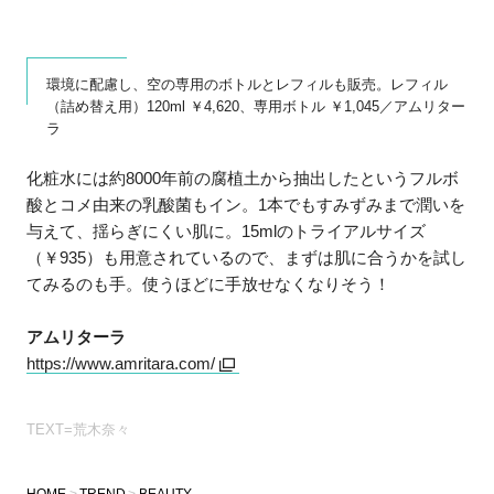
環境に配慮し、空の専用のボトルとレフィルも販売。レフィル
（詰め替え用）120ml ￥4,620、専用ボトル ￥1,045／アムリター
ラ
化粧水には約8000年前の腐植土から抽出したというフルボ
酸とコメ由来の乳酸菌もイン。1本でもすみずみまで潤いを
与えて、揺らぎにくい肌に。15mlのトライアルサイズ
（￥935）も用意されているので、まずは肌に合うかを試し
てみるのも手。使うほどに手放せなくなりそう！
アムリターラ
https://www.amritara.com/
TEXT=荒木奈々