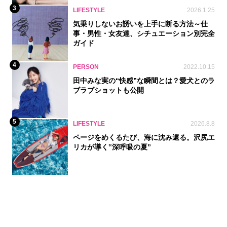
3
LIFESTYLE
2026.1.25
気乗りしないお誘いを上手に断る方法～仕
事・男性・女友達、シチュエーション別完全
ガイド
4
PERSON
2022.10.15
田中みな実の“快感”な瞬間とは？愛犬とのラ
ブラブショットも公開
5
LIFESTYLE
2026.8.8
ページをめくるたび、海に沈み還る。沢尻エ
リカが導く‟深呼吸の夏”