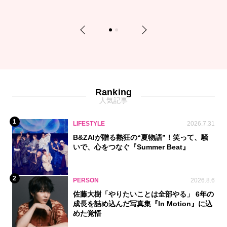
Previous
Next
1
2
Ranking
人気記事
1
LIFESTYLE
2026.7.31
B&ZAIが贈る熱狂の“夏物語”！笑って、騒
いで、心をつなぐ『Summer Beat』
2
PERSON
2026.8.6
佐藤大樹「やりたいことは全部やる」 6年の
成長を詰め込んだ写真集『In Motion』に込
めた覚悟