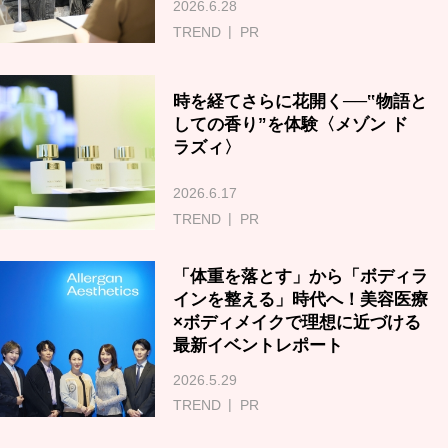
2026.6.28
TREND
PR
時を経てさらに花開く──‟物語と
しての香り”を体験〈メゾン ド
ラズィ〉
2026.6.17
TREND
PR
「体重を落とす」から「ボディラ
インを整える」時代へ！美容医療
×ボディメイクで理想に近づける
最新イベントレポート
2026.5.29
TREND
PR