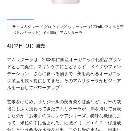
ライス＆グレープ グロウイング ウォーター（120mlレフィルと空
ボトルのセット）￥5,665／アムリターラ
4月12日（月）発売
アムリターラは、2008年に国産オーガニック化粧品ブラン
ドとして誕生。スキンケアにとどまらず、メイクやファン
デーション、さらに食べる物まで、美を高めるオーガニッ
ク製品を数々提供してきた。そのアムリターラがビジュア
ルを一新してパワーアップ！
玄米をはじめ、オリジナルの美養粥や甘酒など、お米の栽
培にも深く携わってきたアムリターラが、満を持して発表
したのが「お米」のスキンケアシリーズ。特殊な機械によ
って、米粒の中に含まれる、細胞水（コメエキス：保湿成
分）という希少な水分を抽出。このお米の恵みに、日本生