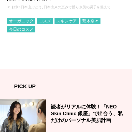
HOME
TREND
BEAUTY
お米×日本山ぶとう｡日本由来の恵みで揺らぎ肌の調子を整えて
オーガニック
コスメ
スキンケア
荒木奈々
今日のコスメ
PICK UP
読者がリアルに体験！「NEO
Skin Clinic 銀座」で出合う、私
だけのパーソナル美肌計画