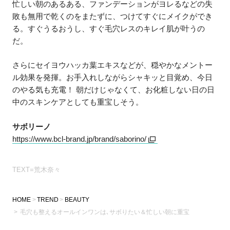
忙しい朝のあるある、ファンデーションがヨレるなどの失
敗も無用で乾くのをまたずに、つけてすぐにメイクができ
る。すぐうるおうし、すぐ毛穴レスのキレイ肌が叶うの
だ。
さらにセイヨウハッカ葉エキスなどが、穏やかなメントー
ル効果を発揮。お手入れしながらシャキッと目覚め、今日
のやる気も充電！ 朝だけじゃなくて、お化粧しない日の日
中のスキンケアとしても重宝しそう。
サボリーノ
https://www.bcl-brand.jp/brand/saborino/
TEXT=荒木奈々
HOME
TREND
BEAUTY
毛穴も整えるオールインワンは､サボりたい＆忙しい朝に重宝