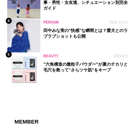
事・男性・女友達、シチュエーション別完全
ガイド
4
PERSON
2022.10.15
田中みな実の“快感”な瞬間とは？愛犬とのラ
ブラブショットも公開
5
BEAUTY
2026.8.5
‟六角構造の微粒子パウダー”が夏のテカリと
毛穴を救って‟さらツヤ肌”をキープ
MEMBER