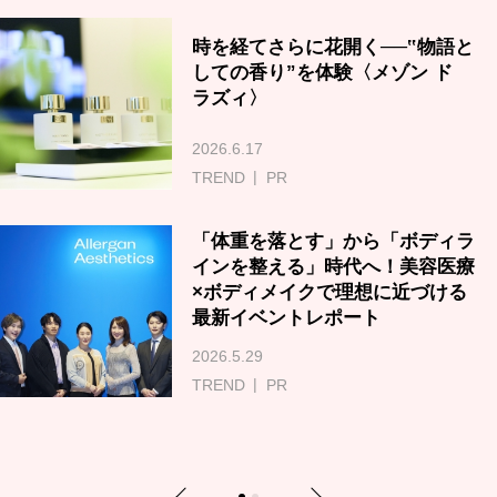
時を経てさらに花開く──‟物語と
しての香り”を体験〈メゾン ド
ラズィ〉
2026.6.17
TREND
PR
「体重を落とす」から「ボディラ
インを整える」時代へ！美容医療
×ボディメイクで理想に近づける
最新イベントレポート
2026.5.29
TREND
PR