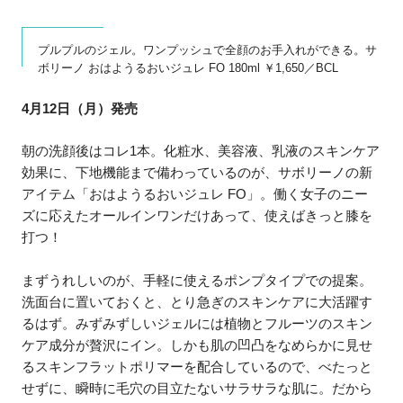
プルプルのジェル。ワンプッシュで全顔のお手入れができる。サ
ボリーノ おはようるおいジュレ FO 180ml ￥1,650／BCL
4月12日（月）発売
朝の洗顔後はコレ1本。化粧水、美容液、乳液のスキンケア
効果に、下地機能まで備わっているのが、サボリーノの新
アイテム「おはようるおいジュレ FO」。働く女子のニー
ズに応えたオールインワンだけあって、使えばきっと膝を
打つ！
まずうれしいのが、手軽に使えるポンプタイプでの提案。
洗面台に置いておくと、とり急ぎのスキンケアに大活躍す
るはず。みずみずしいジェルには植物とフルーツのスキン
ケア成分が贅沢にイン。しかも肌の凹凸をなめらかに見せ
るスキンフラットポリマーを配合しているので、べたっと
せずに、瞬時に毛穴の目立たないサラサラな肌に。だから