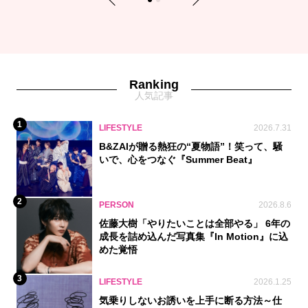
Previous
Next
1
2
Ranking
人気記事
1
LIFESTYLE
2026.7.31
B&ZAIが贈る熱狂の“夏物語”！笑って、騒
いで、心をつなぐ『Summer Beat』
2
PERSON
2026.8.6
佐藤大樹「やりたいことは全部やる」 6年の
成長を詰め込んだ写真集『In Motion』に込
めた覚悟
3
LIFESTYLE
2026.1.25
気乗りしないお誘いを上手に断る方法～仕