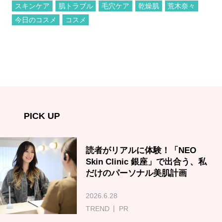
スキンケア
肌トラブル
毛穴ケア
乾燥肌
荒木奈々
今日のコスメ
コスメ
PICK UP
読者がリアルに体験！「NEO
Skin Clinic 銀座」で出合う、私
だけのパーソナル美肌計画
2026.6.28
TREND
PR