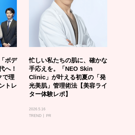
「ボデ
忙しい私たちの肌に、確かな
代へ！
手応えを。「NEO Skin
クで理
Clinic」が叶える初夏の「発
ントレ
光美肌」管理術法【美容ライ
ター体験レポ】
2026.5.16
TREND
PR