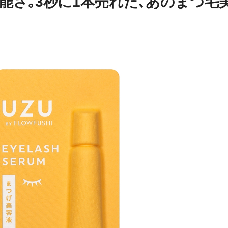
有能さ｡3秒に1本売れた､あのまつ毛