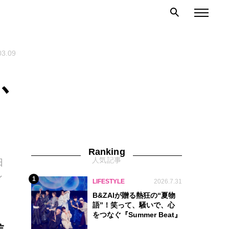
03.09
､
Ranking
人気記事
日
ン
1
LIFESTYLE
2026.7.31
B&ZAIが贈る熱狂の“夏物
語”！笑って、騒いで、心
をつなぐ『Summer Beat』