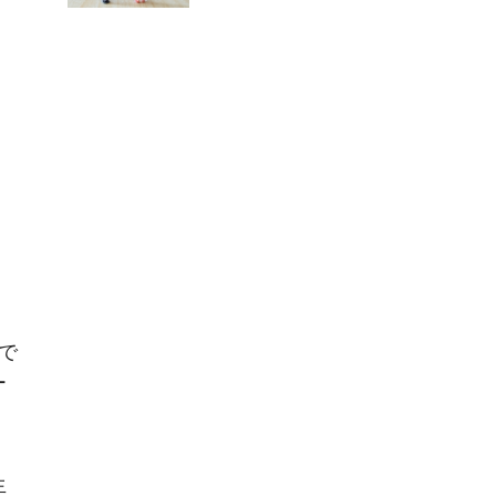
で
ー
生