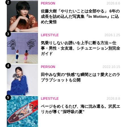
2
PERSON
2026.8.6
佐藤大樹「やりたいことは全部やる」 6年の
成長を詰め込んだ写真集『In Motion』に込
めた覚悟
3
LIFESTYLE
2026.1.25
気乗りしないお誘いを上手に断る方法～仕
事・男性・女友達、シチュエーション別完全
ガイド
4
PERSON
2022.10.15
田中みな実の“快感”な瞬間とは？愛犬とのラ
ブラブショットも公開
5
LIFESTYLE
2026.8.8
ページをめくるたび、海に沈み還る。沢尻エ
リカが導く‟深呼吸の夏”