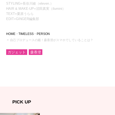
STYLING=長谷川綾（eleven.）
HAIR & MAKE-UP=沼田真実（ilumini）
TEXT=栗原うらら
EDIT=GINGER編集部
HOME
TIMELESS
PERSON
自己プロデュースの鑑！森香澄がスマホでしていることは？
ガジェット
森香澄
PICK UP