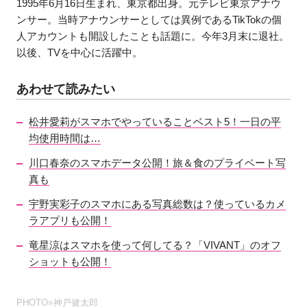
1995年6月16日生まれ、東京都出身。元テレビ東京アナウ
ンサー。当時アナウンサーとしては異例であるTikTokの個
人アカウントも開設したことも話題に。今年3月末に退社。
以後、TVを中心に活躍中。
あわせて読みたい
松井愛莉がスマホでやっていることベスト5！一日の平
均使用時間は…
川口春奈のスマホデータ公開！旅＆食のプライベート写
真も
宇野実彩子のスマホにある写真総数は？使っているカメ
ラアプリも公開！
竜星涼はスマホを使って何してる？「VIVANT」のオフ
ショットも公開！
PHOTO=神戸健太郎