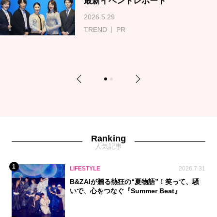
最新イベントレポート
2026.5.29
TREND
PR
Previous
Next
1
2
Ranking
人気記事
1
LIFESTYLE
2026.7.31
B&ZAIが贈る熱狂の“夏物語”！笑って、騒
いで、心をつなぐ『Summer Beat』