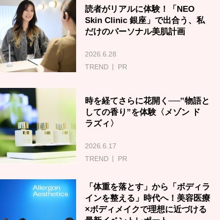
読者がリアルに体験！「NEO
Skin Clinic 銀座」で出合う、私
だけのパーソナル美肌計画
2026.6.28
TREND
PR
時を経てさらに花開く──‟物語と
しての香り”を体験〈メゾン ド
ラズィ〉
2026.6.17
TREND
PR
「体重を落とす」から「ボディラ
インを整える」時代へ！美容医療
×ボディメイクで理想に近づける