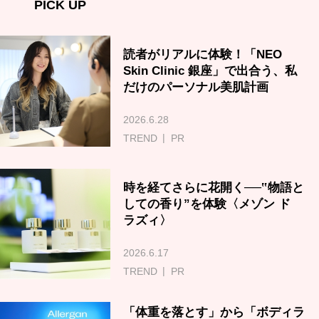
PICK UP
読者がリアルに体験！「NEO
Skin Clinic 銀座」で出合う、私
だけのパーソナル美肌計画
2026.6.28
TREND
PR
時を経てさらに花開く──‟物語と
しての香り”を体験〈メゾン ド
ラズィ〉
2026.6.17
TREND
PR
「体重を落とす」から「ボディラ