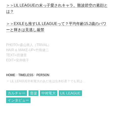
＞＞LIL LEAGUEの末っ子愛されキャラ。難波碧空の素顔と
は？
＞＞EXILEも推すLIL LEAGUEって？平均年齢15.2歳のパワ
ーと輝きは見逃し厳禁
PHOTO=森山将人（TRIVAL）
HAIR & MAKE-UP=竹島健二
TEXT=所優里
EDIT=安井桃子
HOME
TIMELESS
PERSON
LIL LEAGUE中村竜大のあだ名は出木杉君？でも実は…
カルチャー
音楽
中村竜大
LIL LEAGUE
インタビュー