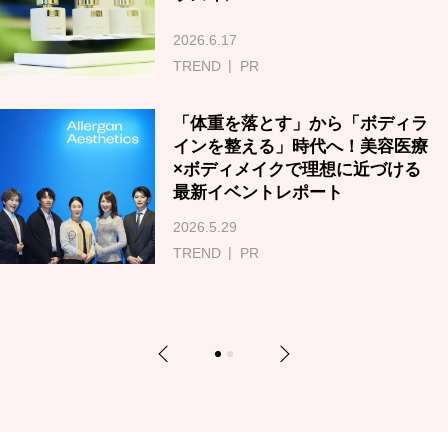
2026.6.17
TREND
PR
「体重を落とす」から「ボディラ
インを整える」時代へ！美容医療
×ボディメイクで理想に近づける
最新イベントレポート
2026.5.29
TREND
PR
Previous
Next
1
2