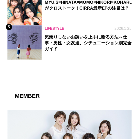
MYU.S×HINATA×MOMO×NIKORI×KOHARU
がクロストーク！CIRRA最新EPの注目は？
5
LIFESTYLE
2026.1.25
気乗りしないお誘いを上手に断る方法～仕
事・男性・女友達、シチュエーション別完全
ガイド
MEMBER