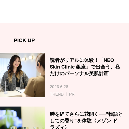
PICK UP
読者がリアルに体験！「NEO
Skin Clinic 銀座」で出合う、私
だけのパーソナル美肌計画
2026.6.28
TREND
PR
時を経てさらに花開く──‟物語と
しての香り”を体験〈メゾン ド
ラズィ〉