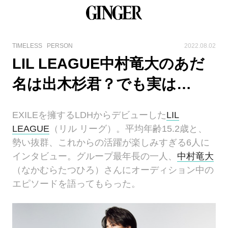
TIMELESS
PERSON
2022.08.02
LIL LEAGUE中村竜大のあだ
名は出木杉君？でも実は…
EXILEを擁するLDHからデビューした
LIL
LEAGUE
（リル リーグ）。平均年齢15.2歳と、
勢い抜群、これからの活躍が楽しみすぎる6人に
インタビュー。グループ最年長の一人、
中村竜大
（なかむらたつひろ）さんにオーディション中の
エピソードを語ってもらった。