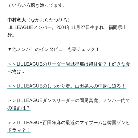
ていろいろ聴き漁ってます。
中村竜大
（なかむらたつひろ）
LIL LEAGUEメンバー。2004年11月27日生まれ、福岡県出
身。
▼他メンバーのインタビューも要チェック！
＞＞LIL LEAGUEのリーダー岩城星那は超甘党？！好きな食
べ物は…
＞＞LIL LEAGUEのしっかり者。山田晃大の中身に迫る！
＞＞LIL LEAGUEダンスリーダーの岡尾真虎、メンバー内で
の役割は？
＞＞LIL LEAGUE百田隼麻の最近のマイブームは韓国ゾンビ
ドラマ？！