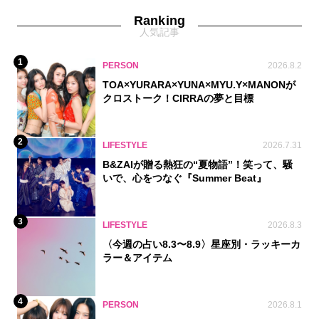
Ranking
人気記事
1
PERSON
2026.8.2
TOA×YURARA×YUNA×MYU.Y×MANONが
クロストーク！CIRRAの夢と目標
2
LIFESTYLE
2026.7.31
B&ZAIが贈る熱狂の“夏物語”！笑って、騒
いで、心をつなぐ『Summer Beat』
3
LIFESTYLE
2026.8.3
〈今週の占い8.3〜8.9〉星座別・ラッキーカ
ラー＆アイテム
4
PERSON
2026.8.1