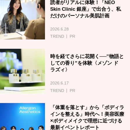
読者がリアルに体験！「NEO
Skin Clinic 銀座」で出合う、私
だけのパーソナル美肌計画
2026.6.28
TREND
PR
時を経てさらに花開く──‟物語と
しての香り”を体験〈メゾン ド
ラズィ〉
2026.6.17
TREND
PR
「体重を落とす」から「ボディラ
インを整える」時代へ！美容医療
×ボディメイクで理想に近づける
最新イベントレポート