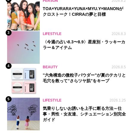
PERSON
2026.8.2
TOA×YURARA×YUNA×MYU.Y×MANONが
クロストーク！CIRRAの夢と目標
3
LIFESTYLE
2026.8.3
〈今週の占い8.3〜8.9〉星座別・ラッキーカ
ラー＆アイテム
4
BEAUTY
2026.8.5
‟六角構造の微粒子パウダー”が夏のテカリと
毛穴を救って‟さらツヤ肌”をキープ
5
LIFESTYLE
2026.1.25
気乗りしないお誘いを上手に断る方法～仕
事・男性・女友達、シチュエーション別完全
ガイド