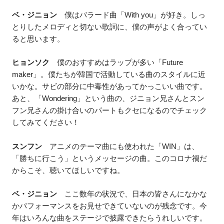
ベ・ジニョン
僕はバラード曲「With you」が好き。しっ
とりしたメロディと切ない歌詞に、僕の声がよく合ってい
ると思います。
ヒョンソク
僕のおすすめはラップが多い「Future
maker」。僕たちが韓国で活動している曲のスタイルに近
いかな。サビの部分に中毒性があってかっこいい曲です。
あと、「Wondering」という曲の、ジニョン兄さんとスン
フン兄さんの掛け合いのパートもクセになるのでチェック
してみてください！
スンフン
アニメのテーマ曲にも使われた「WIN」は、
「勝ちに行こう」というメッセージの曲。このコロナ禍だ
からこそ、聴いてほしいですね。
ベ・ジニョン
ここ数年の状況で、日本の皆さんになかな
かパフォーマンスをお見せできていないのが残念です。今
年はいろんな曲をステージで披露できたらうれしいです。