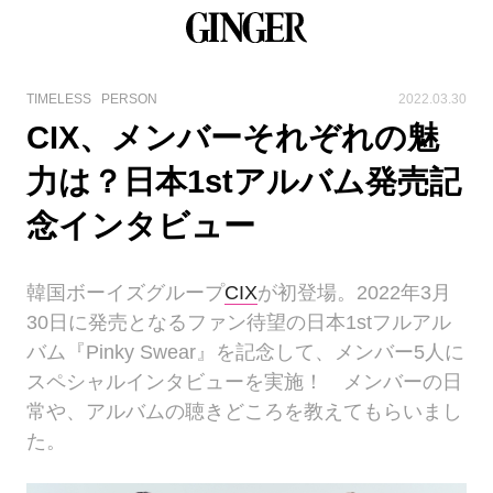
TIMELESS
PERSON
2022.03.30
CIX、メンバーそれぞれの魅
力は？日本1stアルバム発売記
念インタビュー
韓国ボーイズグループ
CIX
が初登場。2022年3月
30日に発売となるファン待望の日本1stフルアル
バム『Pinky Swear』を記念して、メンバー5人に
スペシャルインタビューを実施！ メンバーの日
常や、アルバムの聴きどころを教えてもらいまし
た。