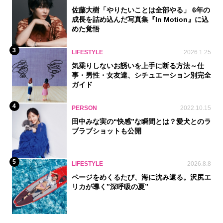
佐藤大樹「やりたいことは全部やる」 6年の
成長を詰め込んだ写真集『In Motion』に込
めた覚悟
3
LIFESTYLE
2026.1.25
気乗りしないお誘いを上手に断る方法～仕
事・男性・女友達、シチュエーション別完全
ガイド
4
PERSON
2022.10.15
田中みな実の“快感”な瞬間とは？愛犬とのラ
ブラブショットも公開
5
LIFESTYLE
2026.8.8
ページをめくるたび、海に沈み還る。沢尻エ
リカが導く‟深呼吸の夏”