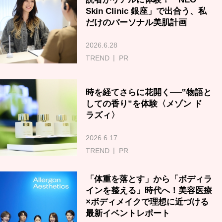
Skin Clinic 銀座」で出合う、私
だけのパーソナル美肌計画
2026.6.28
TREND
PR
時を経てさらに花開く──‟物語と
しての香り”を体験〈メゾン ド
ラズィ〉
2026.6.17
TREND
PR
「体重を落とす」から「ボディラ
インを整える」時代へ！美容医療
×ボディメイクで理想に近づける
最新イベントレポート