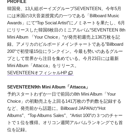
PROFILE
韓国発、13人組ボーイズグループSEVENTEEN。今年5月
には米国の3大音楽授賞式の一つである「Billboard Music
Awards」にて“Top Social Artist”にノミネートを果たし、6月
にリリースした韓国8枚目のミニアルバム“SEVENTEEN 8th
Mini Album 「Your Choice」”が発売初週売上136万枚を記
録。アメリカのビルボードメインチャートである”Billboard
200”で初登場15位にランクイン。今最も勢いのあるグルー
プとして世界から注目を集めている。今月23日には最新
Mini Album「Attacca」をリリース。
SEVENTEENオフィシャルHP
SEVENTEEN9th Mini Album「Attacca」
予約スタートわずか一日で前回の8th Mini Album「Your
Choice」の初動売上を上回る141万枚の予約数を記録する
など、発売前から話題に。Billboard JAPANの“Hot
Albums”、“Top Albums Sales”、“Artist 100”の３つのチャー
トで１位を獲得。オリコン週間アルバムランキングでも首
位を記録。