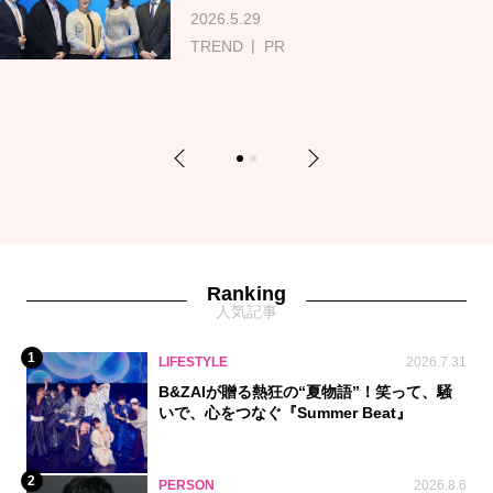
2026.5.29
TREND
PR
Previous
Next
1
2
Ranking
人気記事
1
LIFESTYLE
2026.7.31
B&ZAIが贈る熱狂の“夏物語”！笑って、騒
いで、心をつなぐ『Summer Beat』
2
PERSON
2026.8.6