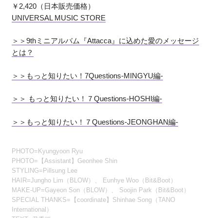
￥2,420（日本販売価格）
UNIVERSAL MUSIC STORE
＞＞9thミニアルバム『Attacca』に込めた愛のメッセージ
とは？
＞＞もっと知りたい！7Questions-MINGYU編-
＞＞ もっと知りたい！７Questions-HOSHI編-
＞＞もっと知りたい！７Questions-JEONGHAN編-
PHOTO=Kyungyoon Ryu
PHOTO=【Assistant】Geonhee Shin
STYLING=Pillsung Lee
HAIR=Jungho Lim（BLOW）、 Eunhye Woo（Bit&Boot）
MAKE-UP=Gayeon Son（BLOW）、 Soojin Park（Bit&Boot）
SPECIAL THANKS=【coordinate】Shinhae Song（TANO
International）