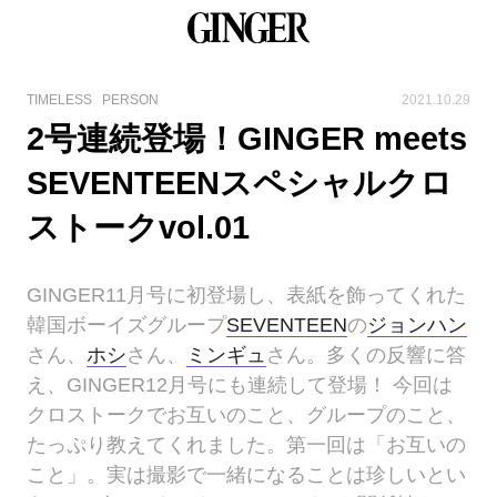
TIMELESS
PERSON
2021.10.29
2号連続登場！GINGER meets
SEVENTEENスペシャルクロ
ストークvol.01
GINGER11月号に初登場し、表紙を飾ってくれた
韓国ボーイズグループ
SEVENTEEN
の
ジョンハン
さん、
ホシ
さん、
ミンギュ
さん。多くの反響に答
え、GINGER12月号にも連続して登場！ 今回は
クロストークでお互いのこと、グループのこと、
たっぷり教えてくれました。第一回は「お互いの
こと」。実は撮影で一緒になることは珍しいとい