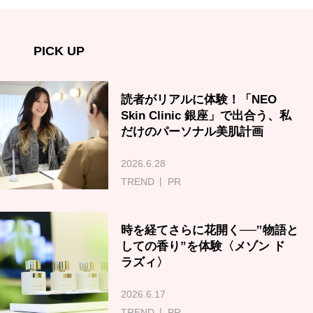
PICK UP
読者がリアルに体験！「NEO
Skin Clinic 銀座」で出合う、私
だけのパーソナル美肌計画
2026.6.28
TREND
PR
時を経てさらに花開く──‟物語と
しての香り”を体験〈メゾン ド
ラズィ〉
2026.6.17
TREND
PR