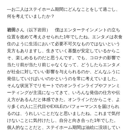
—お二人はステイホーム期間にどんなことをして過ごし、
何を考えていましたか？
岩田
さん（以下岩田） 僕はエンターテインメントの立ち
位置を改めて考えさせられた1年でしたね。エンタメは衣食
住のように生活において必要不可欠なものではないという
見方もありますし、生きていく基盤が安定しているからこ
そ、楽しめるものだと思うんです。でも、コロナの影響で
当たり前が当たり前じゃなくなって、どうしたらエンタメ
が社会に対していい影響を与えられるのか、どんなふうに
発信していけばいいのかというのを常に考えていました。
そんな状況下でリモートでのオンラインライブやファンミ
ーティングが主流になってきて、いろんな発信の仕方や伝
え方があるんだと体感できた。オンラインだからこそ、よ
り多くの人に三代目やEXILEのパフォーマンスを届けられ
るのは、うれしいことだなと思いましたね。これまで気付
けないことに気付けたし、自分と向き合った1年でした。
個人的なことだと、ステイホーム期間は油絵に没頭してい