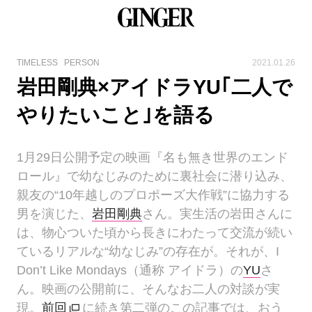
TIMELESS
PERSON
2021.01.26
岩田剛典×アイドラYU｢二人で
やりたいこと｣を語る
1月29日公開予定の映画『名も無き世界のエンド
ロール』で幼なじみのために裏社会に潜り込み、
親友の“10年越しのプロポーズ大作戦”に協力する
男を演じた、
岩田剛典
さん。実生活の岩田さんに
は、物心ついた頃から長きにわたって交流が続い
ているリアルな“幼なじみ”の存在が。それが、I
Don’t Like Mondays（通称 アイドラ）の
YU
さ
ん。映画の公開前に、そんなお二人の対談が実
現。
前回
に続き第二弾のこの記事では、おう