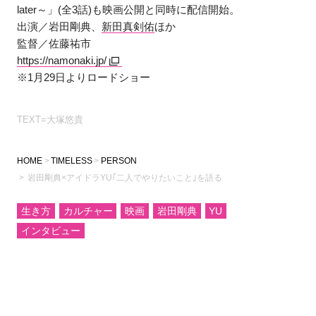
later～」(全3話)も映画公開と同時に配信開始。
出演／岩田剛典、
新田真剣佑
ほか
監督／佐藤祐市
https://namonaki.jp/
※1月29日よりロードショー
TEXT=大塚悠貴
HOME
TIMELESS
PERSON
岩田剛典×アイドラYU｢二人でやりたいこと｣を語る
生き方
カルチャー
映画
岩田剛典
YU
インタビュー