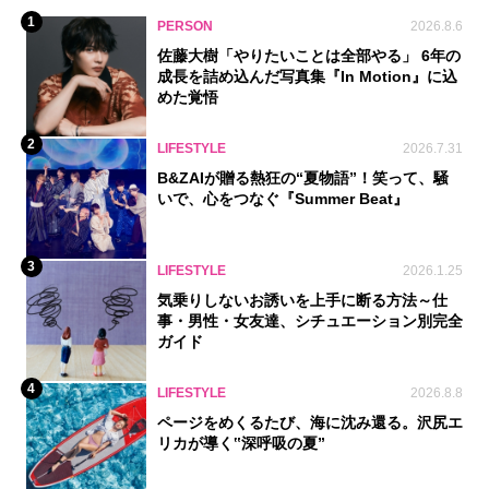
1
PERSON
2026.8.6
佐藤大樹「やりたいことは全部やる」 6年の
成長を詰め込んだ写真集『In Motion』に込
めた覚悟
2
LIFESTYLE
2026.7.31
B&ZAIが贈る熱狂の“夏物語”！笑って、騒
いで、心をつなぐ『Summer Beat』
3
LIFESTYLE
2026.1.25
気乗りしないお誘いを上手に断る方法～仕
事・男性・女友達、シチュエーション別完全
ガイド
4
LIFESTYLE
2026.8.8
ページをめくるたび、海に沈み還る。沢尻エ
リカが導く‟深呼吸の夏”