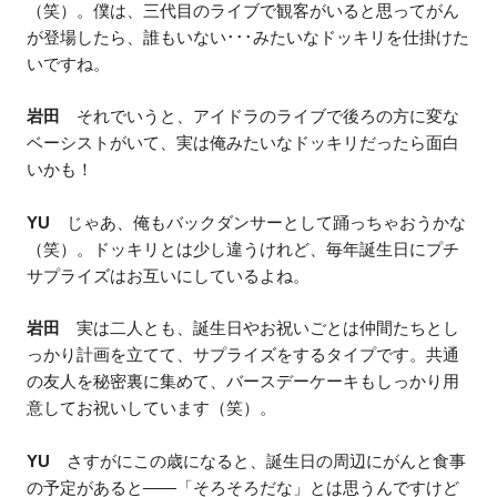
（笑）。僕は、三代目のライブで観客がいると思ってがん
が登場したら、誰もいない･･･みたいなドッキリを仕掛けた
いですね。
岩田
それでいうと、アイドラのライブで後ろの方に変な
ベーシストがいて、実は俺みたいなドッキリだったら面白
いかも！
YU
じゃあ、俺もバックダンサーとして踊っちゃおうかな
（笑）。ドッキリとは少し違うけれど、毎年誕生日にプチ
サプライズはお互いにしているよね。
岩田
実は二人とも、誕生日やお祝いごとは仲間たちとし
っかり計画を立てて、サプライズをするタイプです。共通
の友人を秘密裏に集めて、バースデーケーキもしっかり用
意してお祝いしています（笑）。
YU
さすがにこの歳になると、誕生日の周辺にがんと食事
の予定があると——「そろそろだな」とは思うんですけど