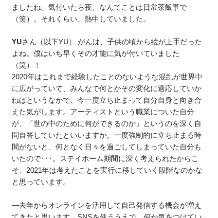
ましたね。気付いたら夜、なんてことは日常茶飯事で
（笑）。それくらい、熱中していました。
YU
さん（以下YU） がんは、子供の頃から絵が上手だった
よね。僕はいち早くその才能に気が付いていました
（笑）！
2020年はこれまで経験したことのないような混乱が世界中
に広がっていて、みんなで何とかその変化に適応していか
ねばというなかで、今一度立ち止まって自分自身と向き合
えた気がします。アーティストという職業についた自分
が、「世の中のために何ができるのか」というのを深く自
問自答していたといいますか。一度強制的に立ち止まる時
間がないと、何となく日々を過ごしてしまっていた自分も
いたので･･･。ステイホーム期間に深く考えられたからこ
そ、2021年は考えたことを実行に移していく段階なのかな
と思っています。
—去年からオンラインを活用して自己発信する機会が増え
てきたと思います。SNSを使ううえで、何か気をつけてい