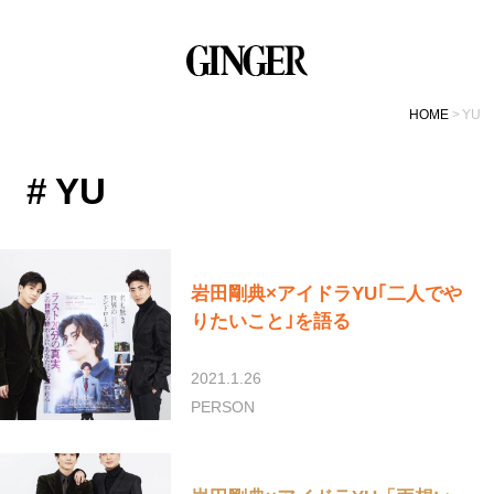
HOME
YU
# YU
岩田剛典×アイドラYU｢二人でや
りたいこと｣を語る
2021.1.26
PERSON