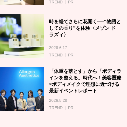
TREND
PR
時を経てさらに花開く──‟物語と
しての香り”を体験〈メゾン ド
ラズィ〉
2026.6.17
TREND
PR
「体重を落とす」から「ボディラ
インを整える」時代へ！美容医療
×ボディメイクで理想に近づける
最新イベントレポート
2026.5.29
TREND
PR