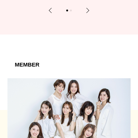
Previous
Next
1
2
MEMBER