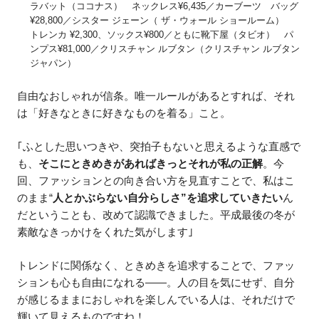
ラバット（ココナス） ネックレス¥6,435／カーブーツ バッグ
¥28,800／シスター ジェーン（ ザ・ウォール ショールーム）
トレンカ ¥2,300、ソックス¥800／ともに靴下屋（タビオ） パ
ンプス¥81,000／クリスチャン ルブタン（クリスチャン ルブタン
ジャパン）
自由なおしゃれが信条。唯一ルールがあるとすれば、それ
は「好きなときに好きなものを着る」こと。
｢ふとした思いつきや、突拍子もないと思えるような直感で
も、
そこにときめきがあればきっとそれが私の正解
。今
回、ファッションとの向き合い方を見直すことで、私はこ
のまま“
人とかぶらない自分らしさ”を追求していきたい
ん
だということも、改めて認識できました。平成最後の冬が
素敵なきっかけをくれた気がします｣
トレンドに関係なく、ときめきを追求することで、ファッ
ションも心も自由になれる―—。人の目を気にせず、自分
が感じるままにおしゃれを楽しんでいる人は、それだけで
輝いて見えるものですね！