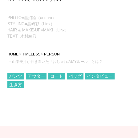
PHOTO=黒沼諭（aosora）
STYLING=黒崎彩（Linx）
HAIR & MAKE-UP=MAKI（Linx）
TEXT=木村綾乃
HOME
TIMELESS
PERSON
山本美月が行き着いた「おしゃれのMYルール」とは？
パンツ
アウター
コート
バッグ
インタビュー
生き方