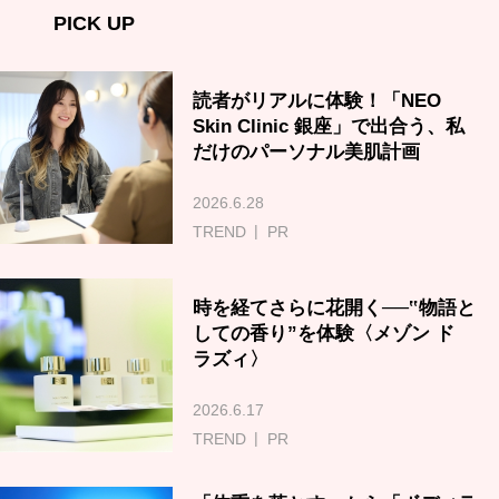
PICK UP
読者がリアルに体験！「NEO
Skin Clinic 銀座」で出合う、私
だけのパーソナル美肌計画
2026.6.28
TREND
PR
時を経てさらに花開く──‟物語と
しての香り”を体験〈メゾン ド
ラズィ〉
2026.6.17
TREND
PR