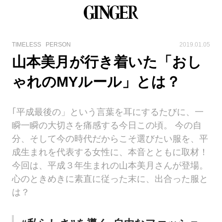
TIMELESS
PERSON
2019.01.05
山本美月が行き着いた「おし
ゃれのMYルール」とは？
｢平成最後の」という言葉を耳にするたびに、一
瞬一瞬の大切さを痛感する今日この頃。 今の自
分、そして今の時代だからこそ選びたい服を、平
成生まれを代表する女性に、本音とともに取材！
今回は、平成３年生まれの山本美月さんが登場。
心のときめきに素直に従った末に、出合った服と
は？