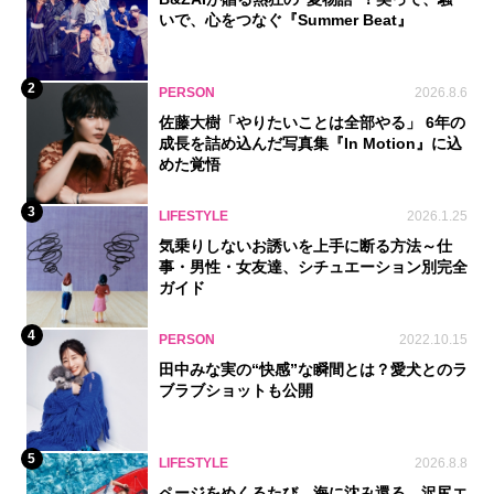
いで、心をつなぐ『Summer Beat』
2
PERSON
2026.8.6
佐藤大樹「やりたいことは全部やる」 6年の
成長を詰め込んだ写真集『In Motion』に込
めた覚悟
3
LIFESTYLE
2026.1.25
気乗りしないお誘いを上手に断る方法～仕
事・男性・女友達、シチュエーション別完全
ガイド
4
PERSON
2022.10.15
田中みな実の“快感”な瞬間とは？愛犬とのラ
ブラブショットも公開
5
LIFESTYLE
2026.8.8
ページをめくるたび、海に沈み還る。沢尻エ