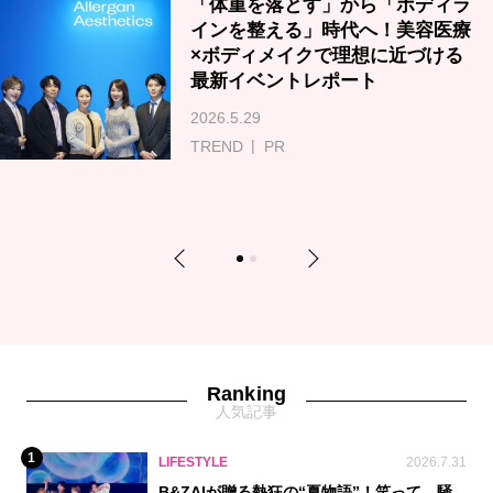
「体重を落とす」から「ボディラ
インを整える」時代へ！美容医療
×ボディメイクで理想に近づける
最新イベントレポート
2026.5.29
TREND
PR
Previous
Next
1
2
Ranking
人気記事
1
LIFESTYLE
2026.7.31
B&ZAIが贈る熱狂の“夏物語”！笑って、騒