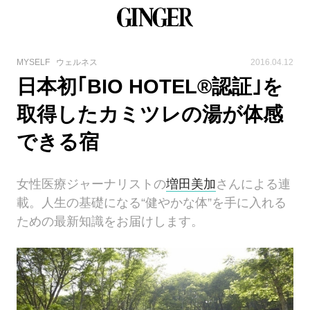
MYSELF
ウェルネス
2016.04.12
日本初｢BIO HOTEL®認証｣を
取得したカミツレの湯が体感
できる宿
女性医療ジャーナリストの
増田美加
さんによる連
載。人生の基礎になる“健やかな体”を手に入れる
ための最新知識をお届けします。