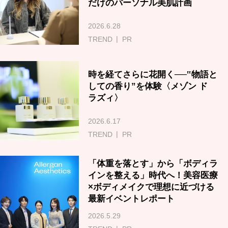
だけのパーソナル美肌計画
2026.6.28
TREND
PR
時を経てさらに花開く──‟物語と
しての香り”を体験〈メゾン ド
ラズィ〉
2026.6.17
TREND
PR
「体重を落とす」から「ボディラ
インを整える」時代へ！美容医療
×ボディメイクで理想に近づける
最新イベントレポート
2026.5.29