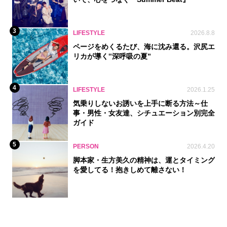
3
LIFESTYLE
2026.8.8
ページをめくるたび、海に沈み還る。沢尻エ
リカが導く‟深呼吸の夏”
4
LIFESTYLE
2026.1.25
気乗りしないお誘いを上手に断る方法～仕
事・男性・女友達、シチュエーション別完全
ガイド
5
PERSON
2026.4.20
脚本家・生方美久の精神は、運とタイミング
を愛してる！抱きしめて離さない！