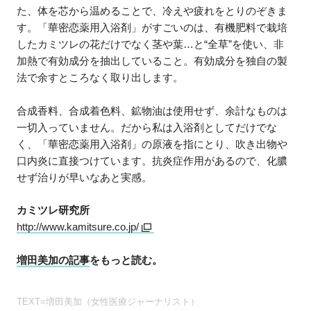
た、体を芯から温めることで、冷えや疲れをとりのぞきま
す。「華密恋薬用入浴剤」がすごいのは、有機肥料で栽培
したカミツレの花だけでなく茎や葉…と“全草”を使い、非
加熱で有効成分を抽出していること。有効成分を独自の製
法で余すところなく取り出します。
合成香料、合成着色料、鉱物油は使用せず、余計なものは
一切入っていません。だから私は入浴剤としてだけでな
く、「華密恋薬用入浴剤」の原液を指にとり、吹き出物や
口内炎に直接つけています。抗炎症作用があるので、化膿
せず治りが早いなあと実感。
カミツレ研究所
http://www.kamitsure.co.jp/
増田美加の記事
をもっと読む。
TEXT=増田美加（女性医療ジャーナリスト）