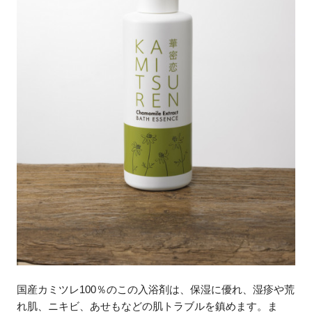
国産カミツレ100％のこの入浴剤は、保湿に優れ、湿疹や荒
れ肌、ニキビ、あせもなどの肌トラブルを鎮めます。ま