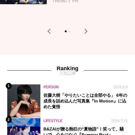
TREND
PR
Previous
Next
1
2
Ranking
人気記事
1
PERSON
2026.8.6
佐藤大樹「やりたいことは全部やる」 6年の
成長を詰め込んだ写真集『In Motion』に込
めた覚悟
2
LIFESTYLE
2026.7.31
B&ZAIが贈る熱狂の“夏物語”！笑って、騒
いで、心をつなぐ『Summer Beat』