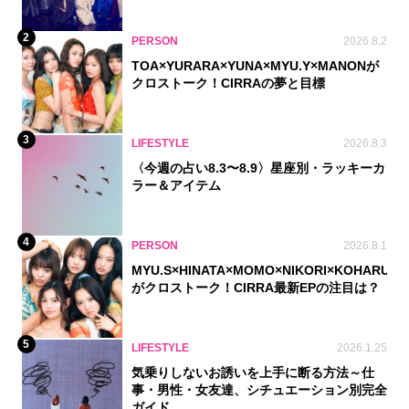
2
PERSON
2026.8.2
TOA×YURARA×YUNA×MYU.Y×MANONが
クロストーク！CIRRAの夢と目標
3
LIFESTYLE
2026.8.3
〈今週の占い8.3〜8.9〉星座別・ラッキーカ
ラー＆アイテム
4
PERSON
2026.8.1
MYU.S×HINATA×MOMO×NIKORI×KOHARU
がクロストーク！CIRRA最新EPの注目は？
5
LIFESTYLE
2026.1.25
気乗りしないお誘いを上手に断る方法～仕
事・男性・女友達、シチュエーション別完全
ガイド