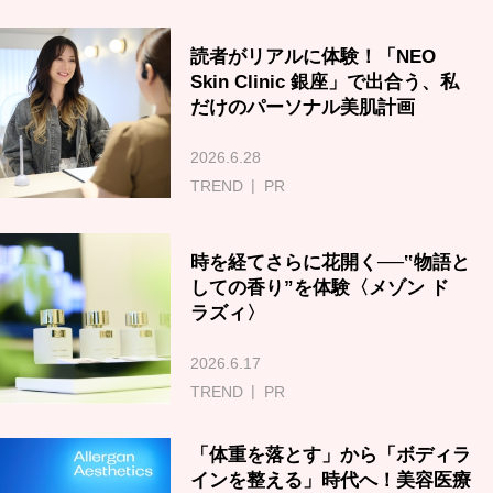
読者がリアルに体験！「NEO
Skin Clinic 銀座」で出合う、私
だけのパーソナル美肌計画
2026.6.28
TREND
PR
時を経てさらに花開く──‟物語と
しての香り”を体験〈メゾン ド
ラズィ〉
2026.6.17
TREND
PR
「体重を落とす」から「ボディラ
インを整える」時代へ！美容医療