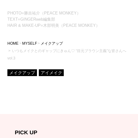
PHOTO=勝吉祐介（PEACE MONKEY）
TEXT=GINGERweb編集部
HAIR & MAKE-UP=木部明美（PEACE MONKEY）
HOME
MYSELF
メイクアップ
いつもメイクとのギャップにきゅん♡ “目元ブラウン主義”な皆さんへ
vol.3
メイクアップ
アイメイク
PICK UP