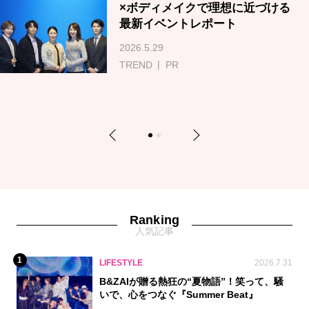
×ボディメイクで理想に近づける
最新イベントレポート
2026.5.29
TREND
PR
Previous
Next
1
2
Ranking
人気記事
1
LIFESTYLE
2026.7.31
B&ZAIが贈る熱狂の“夏物語”！笑って、騒
いで、心をつなぐ『Summer Beat』