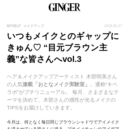
MYSELF
メイクアップ
2018.05.27
いつもメイクとのギャップに
きゅん♡ “目元ブラウン主
義”な皆さんへvol.3
ヘア＆メイクアップアーティスト 木部明美さん
の人気
連載「おとなメイク実験室」
。通称“キベ
ラボ”がプチリニューアル。 毎月、さまざまなテ
ーマを決めて、木部さんの感性が光るメイクの
TIPSをお届けしていきます。
今月は、何となく毎日同じブラウンシャドウでアイメイク
を済ませている皆さんに送る、プチイメチェンのアイデア