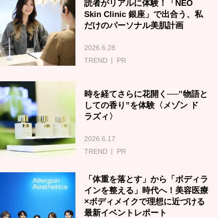
読者がリアルに体験！「NEO
Skin Clinic 銀座」で出合う、私
だけのパーソナル美肌計画
2026.6.28
TREND
PR
時を経てさらに花開く──‟物語と
しての香り”を体験〈メゾン ド
ラズィ〉
2026.6.17
TREND
PR
「体重を落とす」から「ボディラ
インを整える」時代へ！美容医療
×ボディメイクで理想に近づける
最新イベントレポート