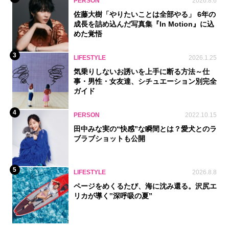
PERSON
2026.8.6
佐藤大樹「やりたいことは全部やる」 6年の
成長を詰め込んだ写真集『In Motion』に込
めた覚悟
3
LIFESTYLE
2026.1.25
気乗りしないお誘いを上手に断る方法～仕
事・男性・女友達、シチュエーション別完全
ガイド
4
PERSON
2022.10.15
田中みな実の“快感”な瞬間とは？愛犬とのラ
ブラブショットも公開
5
LIFESTYLE
2026.8.8
ページをめくるたび、海に沈み還る。沢尻エ
リカが導く‟深呼吸の夏”