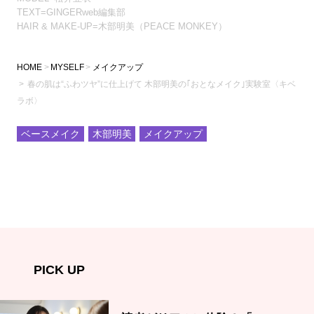
TEXT=GINGERweb編集部
HAIR & MAKE-UP=木部明美（PEACE MONKEY）
HOME
MYSELF
メイクアップ
春の肌は“ふわツヤ”に仕上げて 木部明美の｢おとなメイク｣実験室〈キベ
ラボ〉
ベースメイク
木部明美
メイクアップ
PICK UP