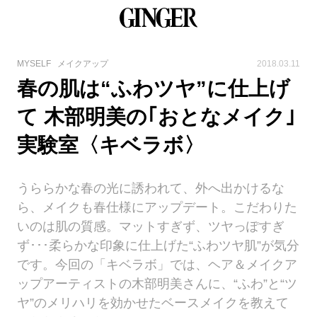
MYSELF
メイクアップ
2018.03.11
春の肌は“ふわツヤ”に仕上げ
て 木部明美の｢おとなメイク｣
実験室〈キベラボ〉
うららかな春の光に誘われて、外へ出かけるな
ら、メイクも春仕様にアップデート。こだわりた
いのは肌の質感。マットすぎず、ツヤっぽすぎ
ず･･･柔らかな印象に仕上げた“ふわツヤ肌”が気分
です。今回の「キベラボ」では、ヘア＆メイクア
ップアーティストの木部明美さんに、“ふわ”と“ツ
ヤ”のメリハリを効かせたベースメイクを教えて