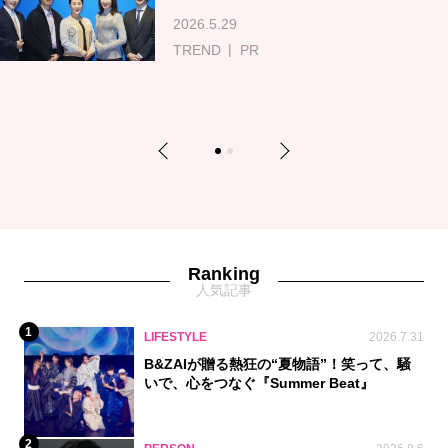
2026.5.29
TREND
PR
Previous
Next
1
2
Ranking
人気記事
1
LIFESTYLE
2026.7.31
B&ZAIが贈る熱狂の“夏物語”！笑って、騒
いで、心をつなぐ『Summer Beat』
2