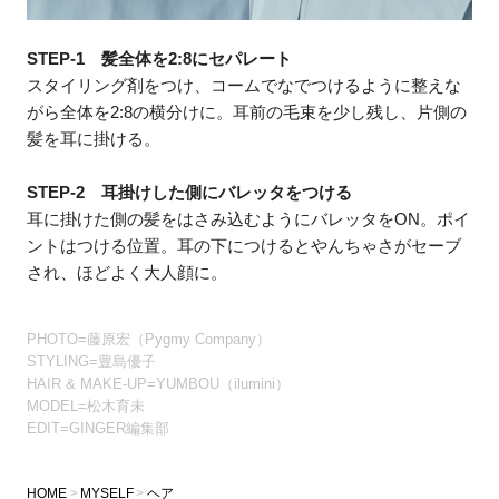
STEP-1 髪全体を2:8にセパレート
スタイリング剤をつけ、コームでなでつけるように整えな
がら全体を2:8の横分けに。耳前の毛束を少し残し、片側の
髪を耳に掛ける。
STEP-2 耳掛けした側にバレッタをつける
耳に掛けた側の髪をはさみ込むようにバレッタをON。ポイ
ントはつける位置。耳の下につけるとやんちゃさがセーブ
され、ほどよく大人顔に。
PHOTO=藤原宏（Pygmy Company）
STYLING=豊島優子
HAIR & MAKE-UP=YUMBOU（ilumini）
MODEL=松木育未
EDIT=GINGER編集部
HOME
MYSELF
ヘア