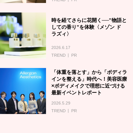
時を経てさらに花開く──‟物語と
しての香り”を体験〈メゾン ド
ラズィ〉
2026.6.17
TREND
PR
「体重を落とす」から「ボディラ
インを整える」時代へ！美容医療
×ボディメイクで理想に近づける
最新イベントレポート
2026.5.29
TREND
PR