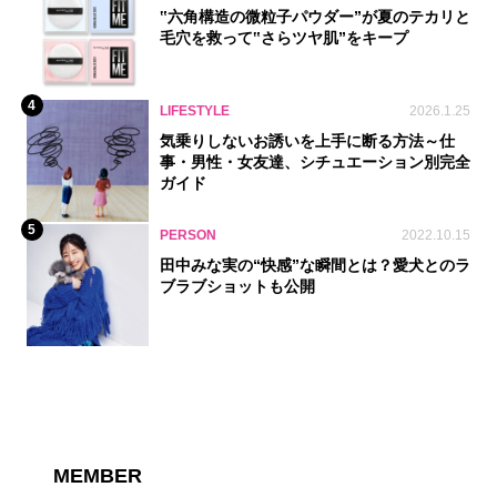
‟六角構造の微粒子パウダー”が夏のテカリと
毛穴を救って‟さらツヤ肌”をキープ
4
LIFESTYLE
2026.1.25
気乗りしないお誘いを上手に断る方法～仕
事・男性・女友達、シチュエーション別完全
ガイド
5
PERSON
2022.10.15
田中みな実の“快感”な瞬間とは？愛犬とのラ
ブラブショットも公開
MEMBER