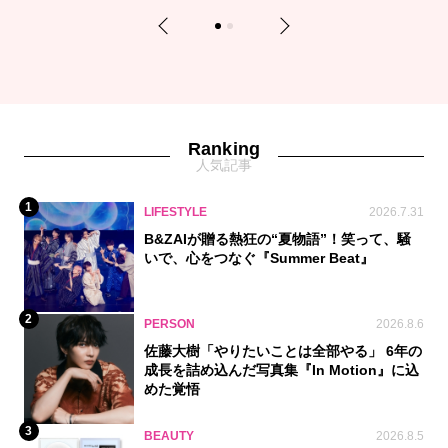
Previous
Next
1
2
Ranking
人気記事
1
LIFESTYLE
2026.7.31
B&ZAIが贈る熱狂の“夏物語”！笑って、騒
いで、心をつなぐ『Summer Beat』
2
PERSON
2026.8.6
佐藤大樹「やりたいことは全部やる」 6年の
成長を詰め込んだ写真集『In Motion』に込
めた覚悟
3
BEAUTY
2026.8.5