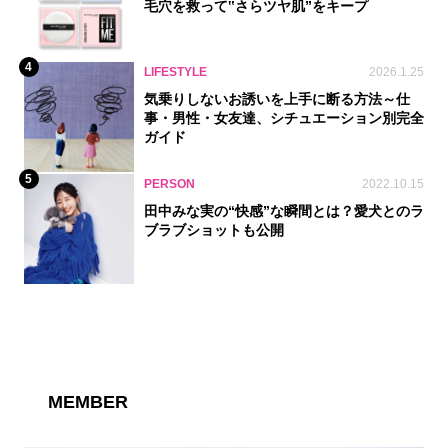
毛穴を救って‟さらツヤ肌”をキープ
4
LIFESTYLE
2026.1.25
気乗りしないお誘いを上手に断る方法～仕
事・男性・女友達、シチュエーション別完全
ガイド
5
PERSON
2022.10.15
田中みな実の“快感”な瞬間とは？愛犬とのラ
ブラブショットも公開
MEMBER