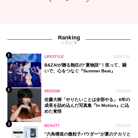
1
2
Ranking
人気記事
1
LIFESTYLE
2026.7.31
B&ZAIが贈る熱狂の“夏物語”！笑って、騒
いで、心をつなぐ『Summer Beat』
2
PERSON
2026.8.6
佐藤大樹「やりたいことは全部やる」 6年の
成長を詰め込んだ写真集『In Motion』に込
めた覚悟
3
BEAUTY
2026.8.5
‟六角構造の微粒子パウダー”が夏のテカリと