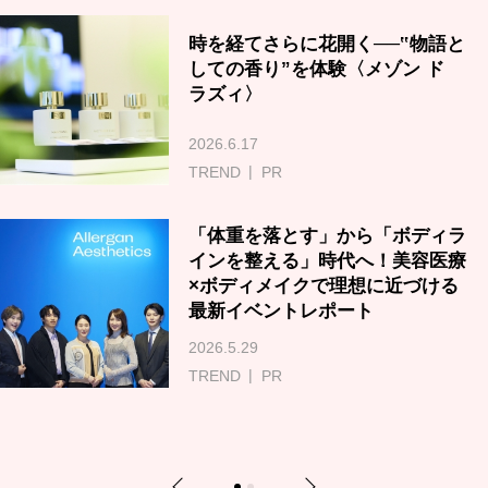
時を経てさらに花開く──‟物語と
しての香り”を体験〈メゾン ド
ラズィ〉
2026.6.17
TREND
PR
「体重を落とす」から「ボディラ
インを整える」時代へ！美容医療
×ボディメイクで理想に近づける
最新イベントレポート
2026.5.29
TREND
PR
Previous
Next