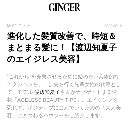
MYSELF
ヘア
2022.06.19
進化した髪質改善で、時短＆
まとまる髪に！【渡辺知夏子
のエイジレス美容】
“これから”を充実させるために始めたい具体的な
アクションを、一歩先を行く先輩女性の代表とし
て、モデル
渡辺知夏子
さんがナビゲートする連
載「AGELESS BEAUTY TIPS」。エイジングを
恐れず、ポジティブに進んでいくための「大人美
容」にまつわるハウツーをご紹介します。