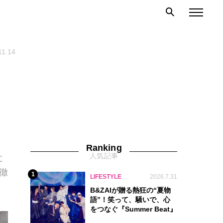
11.14
Ranking
人気記事
に
徹
1
LIFESTYLE
2026.7.31
B&ZAIが贈る熱狂の“夏物
語”！笑って、騒いで、心
をつなぐ『Summer Beat』