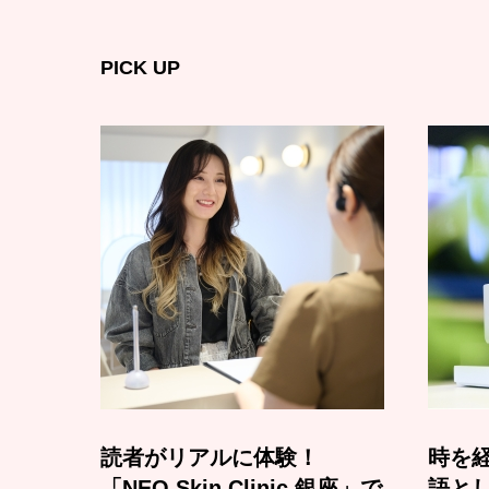
PICK UP
読者がリアルに体験！
時を経
「NEO Skin Clinic 銀座」で
語と