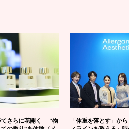
てさらに花開く──‟物
「体重を落とす」から
しての香り”を体験〈メ
ィラインを整える」時