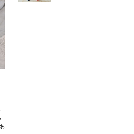
う
ら
あ