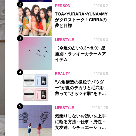
2
PERSON
2026.8.2
TOA×YURARA×YUNA×MYU.Y×MANON
がクロストーク！CIRRAの
夢と目標
3
LIFESTYLE
2026.8.3
〈今週の占い8.3〜8.9〉星
座別・ラッキーカラー＆ア
イテム
4
BEAUTY
2026.8.5
‟六角構造の微粒子パウダ
ー”が夏のテカリと毛穴を
救って‟さらツヤ肌”をキー
プ
5
LIFESTYLE
2026.1.25
気乗りしないお誘いを上手
に断る方法～仕事・男性・
女友達、シチュエーション
別完全ガイド