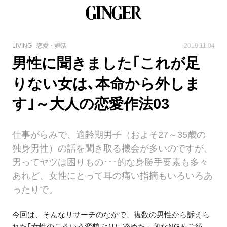
LIVING
恋愛・婚活
2019.11.04
男性に聞きました｢これが足
りない女は､本命から外しま
す｣～大人の恋愛作法03
仕事がらみで、適齢期男子（およそ27～35歳の
独身男性）の話を聞き取る機会が多いのですが、
男ってヤツは困りもの･･･的な身勝手要素も多々
あれど、女性にとって耳の痛い指摘もいろいろあ
ったりで。
今回は、そんなリサーチのなかで、複数の男性から訴えら
れた｢女性のこういう変貌ぶりに冷めた」的なNGをご紹