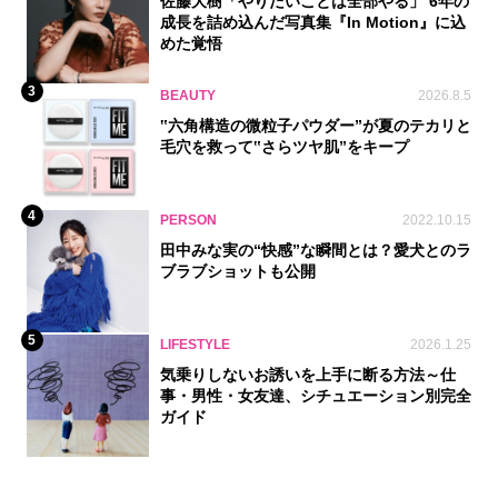
佐藤大樹「やりたいことは全部やる」 6年の
成長を詰め込んだ写真集『In Motion』に込
めた覚悟
3
BEAUTY
2026.8.5
‟六角構造の微粒子パウダー”が夏のテカリと
毛穴を救って‟さらツヤ肌”をキープ
4
PERSON
2022.10.15
田中みな実の“快感”な瞬間とは？愛犬とのラ
ブラブショットも公開
5
LIFESTYLE
2026.1.25
気乗りしないお誘いを上手に断る方法～仕
事・男性・女友達、シチュエーション別完全
ガイド