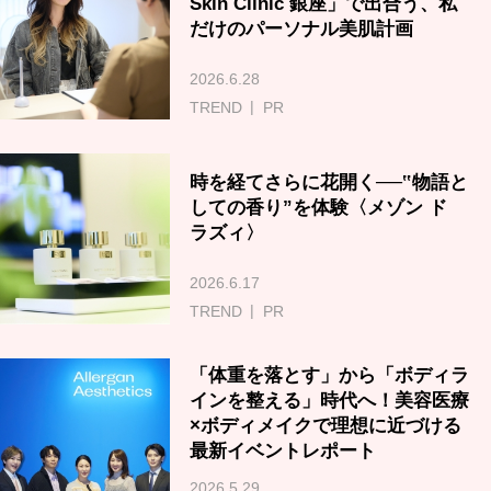
Skin Clinic 銀座」で出合う、私
だけのパーソナル美肌計画
2026.6.28
TREND
PR
時を経てさらに花開く──‟物語と
しての香り”を体験〈メゾン ド
ラズィ〉
2026.6.17
TREND
PR
「体重を落とす」から「ボディラ
インを整える」時代へ！美容医療
×ボディメイクで理想に近づける
最新イベントレポート
2026.5.29