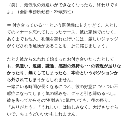
（笑）。最低限の気遣いができなくなったら、終わりです
よ」（会計事務所勤務・29歳男性)
⇒
付き合っている･･･という関係性に甘えすぎて、人とし
てのマナーを忘れてしまったケース。彼は家族ではなく、
あくまでも他人。礼儀を忘れた行いには、厳しいジャッジ
がくだされる危険があることを、肝に銘じましょう。
たとえ彼から乞われて始まったお付き合いだったとして
も、
気遣い、遠慮、謙遜、感謝の気持ち･･･の表現が足りな
かったり、無くしてしまったら、本命というポジションか
ら外されてしま
うかもしれません。
一緒にいる時間が長くなるにつれ、彼の好意についつい不
感症になってしまう気の緩みを、グッと引き締めるべし。
彼を失ってからその“有難み”に気付いても、後の祭り。
「ありがとう」「うれしい」は惜しみなく。大げさなぐら
いで、ちょうどいいかもしれません。