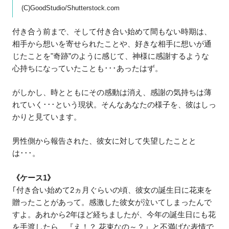
(C)GoodStudio/Shutterstock.com
付き合う前まで、そして付き合い始めて間もない時期は、
相手から想いを寄せられたことや、好きな相手に想いが通
じたことを"奇跡”のように感じて、神様に感謝するような
心持ちになっていたことも･･･あったはず。
がしかし、時とともにその感動は消え、感謝の気持ちは薄
れていく･･･という現状。そんなあなたの様子を、彼はしっ
かりと見ています。
男性側から報告された、彼女に対して失望したことと
は･･･。
《ケース1》
｢付き合い始めて2ヵ月ぐらいの頃、彼女の誕生日に花束を
贈ったことがあって。感激した彼女が泣いてしまったんで
すよ。あれから2年ほど経ちましたが、今年の誕生日にも花
を手渡したら、『え！？ 花束なの～？』と不満げな表情で