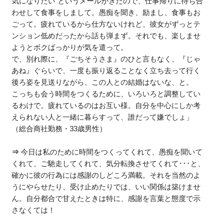
気になりたい”というメールがきたので、仕事帰りに待ち合
わせして食事をしまして。愚痴を聞き、励まし、食事もお
ごって。疲れているから仕方ないけれど、彼女がずっとテ
ンション低めだったから話も弾まず。それでも、楽しませ
ようとボクばっかりが気を遣って。
で、別れ際に、『ごちそうさま』のひと言もなく、『じゃ
あね』ぐらいで、一度も振り返ることなく立ち去って行く
後ろ姿を見送りながら、この人との結婚はないな、と。
こっちも会う時間をつくるために、いろいろと調整してい
るわけで。疲れているのはお互い様。自分を中心にしか考
えられない人と一緒に暮らすって、誰だって嫌でしょ」
（総合商社勤務・33歳男性）
⇒
今日は私のために時間をつくってくれて、愚痴を聞いて
くれて、ご馳走してくれて、気分転換させてくれて･･･と、
確かに彼の行為には感謝のしどころ満載。それを当然のよ
うにやらせたり、受け止めたりでは、いい関係は築けませ
ん。自分都合で甘えたときは特に、感謝を言葉と態度で示
さなくては！