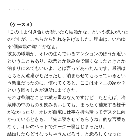
・・・・・
《ケース３》
｢このまま付き合いが続いたら結婚かな、という彼女がいた
のですが、こちらから別れを告げました。理由は、いわゆ
る“価値観の違い”かなぁ。
彼女の職場が、オレの住んでいるマンションのほうが近い
ということもあり、残業とか飲み会で遅くなったときとか
泊まりに来てもいいよ、とは言ってあったんです。最初は
もちろん遠慮がちだったし、泊まらせてもらっているとい
う態度だったのに、慣れてくると、ここはオマエの家か？
という図々しさが随所に出てきた。
それは些細なことの積み重ねなんですけど、たとえば、冷
蔵庫の中のものを飲み食いしても、まったく補充する様子
がなかったり。オレが自宅に仕事を持ち帰ってデスクに向
かっているときも、『先に寝させてもらうね』的な言葉も
なく、オレのベッドでグーグー寝はじまったり。
結婚したらどうなっちゃうんだろう、と恐ろしくなった