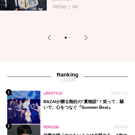
TREND
PR
Previous
Next
1
2
Ranking
人気記事
1
LIFESTYLE
2026.7.31
B&ZAIが贈る熱狂の“夏物語”！笑って、騒
いで、心をつなぐ『Summer Beat』
2
PERSON
2026.8.6